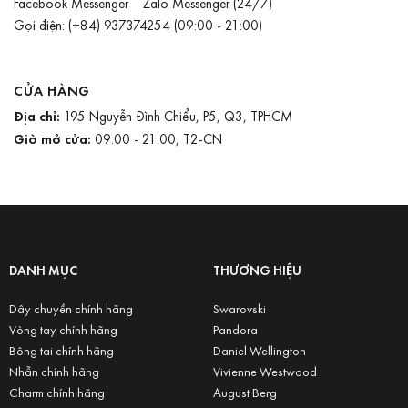
Facebook Messenger
Zalo Messenger
(24/7)
Gọi điện:
(+84) 937374254
(09:00 - 21:00)
CỬA HÀNG
Địa chỉ:
195 Nguyễn Đình Chiểu, P5, Q3, TPHCM
Giờ mở cửa:
09:00 - 21:00, T2-CN
DANH MỤC
THƯƠNG HIỆU
Dây chuyền chính hãng
Swarovski
Vòng tay chính hãng
Pandora
Bông tai chính hãng
Daniel Wellington
Nhẫn chính hãng
Vivienne Westwood
Charm chính hãng
August Berg