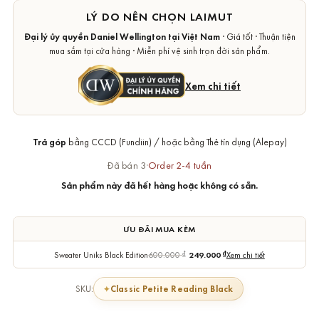
LÝ DO NÊN CHỌN LAIMUT
Đại lý ủy quyền Daniel Wellington tại Việt Nam
· Giá tốt · Thuận tiện
mua sắm tại cửa hàng · Miễn phí vệ sinh trọn đời sản phẩm.
Xem chi tiết
Trả góp
bằng CCCD (Fundiin) / hoặc bằng Thẻ tín dụng (Alepay)
Đã bán 3
·
Order 2-4 tuần
Sản phẩm này đã hết hàng hoặc không có sẵn.
ƯU ĐÃI MUA KÈM
Sweater Uniks Black Edition
600.000
₫
249.000
₫
Xem chi tiết
Classic Petite Reading Black
SKU: