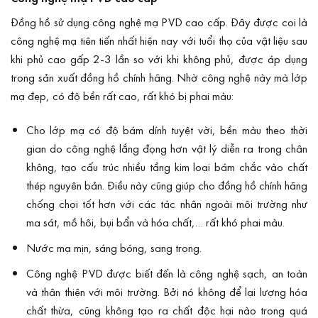
Đồng hồ sử dụng công nghệ mạ PVD cao cấp. Đây được coi là
công nghệ mạ tiên tiến nhất hiện nay với tuổi thọ của vật liệu sau
khi phủ cao gấp 2-3 lần so với khi không phủ, được áp dụng
trong sản xuất đồng hồ chính hãng. Nhờ công nghệ này mà lớp
mạ đẹp, có độ bền rất cao, rất khó bị phai màu:
Cho lớp mạ có độ bám dính tuyệt vời, bền màu theo thời
gian do công nghệ lắng đọng hơn vật lý diễn ra trong chân
không, tạo cấu trúc nhiều tầng kim loại bám chắc vào chất
thép nguyên bản. Điều này cũng giúp cho đồng hồ chính hãng
chống chọi tốt hơn với các tác nhân ngoài môi trường như
ma sát, mồ hôi, bụi bẩn và hóa chất,… rất khó phai màu.
Nước mạ mịn, sáng bóng, sang trọng.
Công nghệ PVD được biết đến là công nghệ sạch, an toàn
và thân thiện với môi trường. Bởi nó không để lại lượng hóa
chất thừa, cũng không tạo ra chất độc hại nào trong quá