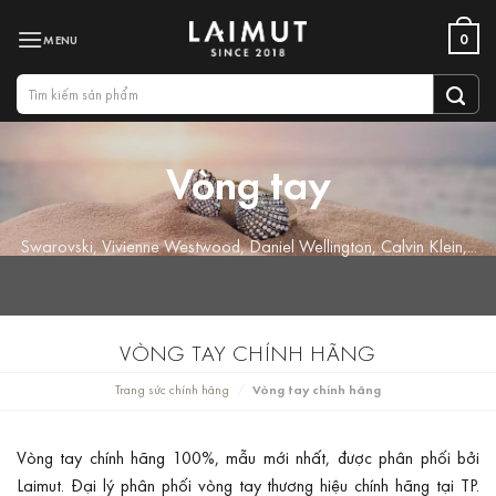
Bỏ
0
qua
nội
Tìm
dung
kiếm:
Vòng tay
Swarovski, Vivienne Westwood, Daniel Wellington, Calvin Klein,...
VÒNG TAY CHÍNH HÃNG
Trang sức chính hãng
Vòng tay chính hãng
/
Vòng tay chính hãng 100%, mẫu mới nhất, được phân phối bởi
Laimut. Đại lý phân phối vòng tay thương hiệu chính hãng tại TP.