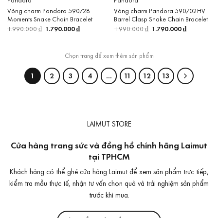
Vòng charm Pandora 590728
Vòng charm Pandora 590702HV
Moments Snake Chain Bracelet
Barrel Clasp Snake Chain Bracelet
1.990.000
₫
Giá
1.790.000
₫
Giá
1.990.000
₫
Giá
1.790.000
₫
Giá
gốc
hiện
gốc
hiện
là:
tại
là:
tại
1.990.000 ₫.
là:
1.990.000 ₫.
là:
1.790.000 ₫.
1.790.000 
1
2
3
4
…
11
12
13
LAIMUT STORE
Cửa hàng trang sức và đồng hồ chính hãng Laimut
tại TPHCM
Khách hàng có thể ghé cửa hàng Laimut để xem sản phẩm trực tiếp,
kiểm tra mẫu thực tế, nhận tư vấn chọn quà và trải nghiệm sản phẩm
trước khi mua.