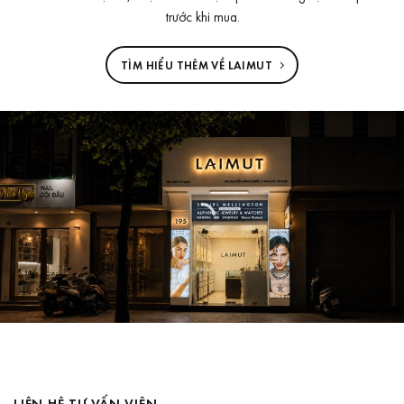
trước khi mua.
TÌM HIỂU THÊM VỀ LAIMUT
LIÊN HỆ TƯ VẤN VIÊN