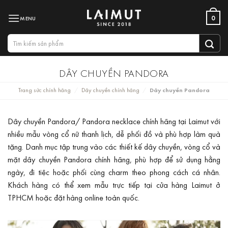
Bỏ
0
qua
nội
Tìm
dung
kiếm:
DÂY CHUYỀN PANDORA
Trang sức chính hãng
Dây chuyền chính hãng
Dây chuyền Pandora
/
/
Dây chuyền Pandora/ Pandora necklace chính hãng tại Laimut với
nhiều mẫu vòng cổ nữ thanh lịch, dễ phối đồ và phù hợp làm quà
tặng. Danh mục tập trung vào các thiết kế dây chuyền, vòng cổ và
mặt dây chuyền Pandora chính hãng, phù hợp để sử dụng hằng
ngày, đi tiệc hoặc phối cùng charm theo phong cách cá nhân.
Khách hàng có thể xem mẫu trực tiếp tại cửa hàng Laimut ở
TPHCM hoặc đặt hàng online toàn quốc.