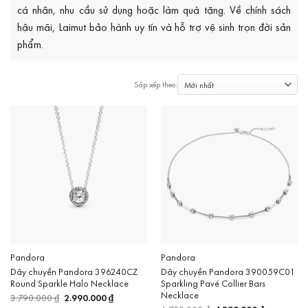
cá nhân, nhu cầu sử dụng hoặc làm quà tặng. Về chính sách
hậu mãi, Laimut bảo hành uy tín và hỗ trợ vệ sinh trọn đời sản
phẩm.
Pandora
Pandora
Dây chuyền Pandora 396240CZ
Dây chuyền Pandora 390059C01
Round Sparkle Halo Necklace
Sparkling Pavé Collier Bars
Necklace
3.790.000
₫
Giá
2.990.000
₫
Giá
gốc
hiện