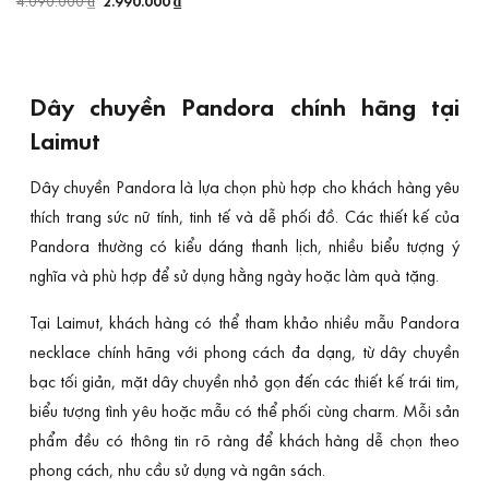
4.090.000
₫
Giá
2.990.000
₫
Giá
là:
tại
gốc
hiện
4.190.000 ₫.
là:
là:
tại
3.490.000 
4.090.000 ₫.
là:
2.990.000 ₫.
Dây chuyền Pandora chính hãng tại
Laimut
Dây chuyền Pandora là lựa chọn phù hợp cho khách hàng yêu
thích trang sức nữ tính, tinh tế và dễ phối đồ. Các thiết kế của
Pandora thường có kiểu dáng thanh lịch, nhiều biểu tượng ý
nghĩa và phù hợp để sử dụng hằng ngày hoặc làm quà tặng.
Tại Laimut, khách hàng có thể tham khảo nhiều mẫu Pandora
necklace chính hãng với phong cách đa dạng, từ dây chuyền
bạc tối giản, mặt dây chuyền nhỏ gọn đến các thiết kế trái tim,
biểu tượng tình yêu hoặc mẫu có thể phối cùng charm. Mỗi sản
phẩm đều có thông tin rõ ràng để khách hàng dễ chọn theo
phong cách, nhu cầu sử dụng và ngân sách.