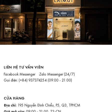
LIÊN HỆ TƯ VẤN VIÊN
Facebook Messenger
Zalo Messenger
(24/7)
Gọi điện:
(+84) 937374254
(09:00 - 21:00)
CỬA HÀNG
Địa chỉ:
195 Nguyễn Đình Chiểu, P5, Q3, TPHCM
Giờ mở cửa:
09:00 - 21:00, T2-CN