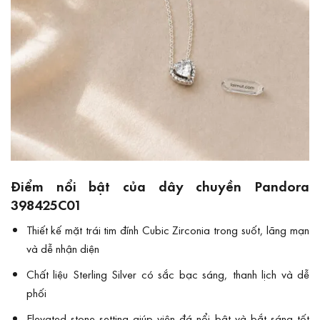
Điểm nổi bật của dây chuyền Pandora
398425C01
Thiết kế mặt trái tim đính Cubic Zirconia trong suốt, lãng mạn
và dễ nhận diện
Chất liệu Sterling Silver có sắc bạc sáng, thanh lịch và dễ
phối
Elevated stone setting giúp viên đá nổi bật và bắt sáng tốt