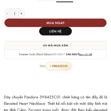
Dây chuyền Pandora 398425C01 Elevated Heart Necklace số 
MUA NGAY
LIÊN HỆ
ƯU ĐÃI MUA KÈM
Sweater Uniks Black Edition
600.000
₫
249.000
₫
Xem chi tiết
398425C01
SKU:
Dây chuyền Pandora 398425C01 chính hãng có tên đầy đủ là
Elevated Heart Necklace. Thiết kế nổi bật với mặt dây hình trái
tim đính Cubic Zirconia trong suốt, được đặt theo kiểu elevated