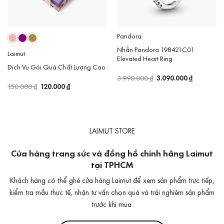
Pandora
Nhẫn Pandora 198421C01
Laimut
Elevated Heart Ring
Dịch Vụ Gói Quà Chất Lượng Cao
Giá
3.090.000
₫
Giá
3.990.000
₫
gốc
hiện
Giá
120.000
₫
Giá
150.000
₫
là:
tại
gốc
hiện
3.990.000 ₫.
là:
là:
tại
3.090.000 
150.000 ₫.
là:
120.000 ₫.
LAIMUT STORE
Cửa hàng trang sức và đồng hồ chính hãng Laimut
tại TPHCM
Khách hàng có thể ghé cửa hàng Laimut để xem sản phẩm trực tiếp,
kiểm tra mẫu thực tế, nhận tư vấn chọn quà và trải nghiệm sản phẩm
trước khi mua.