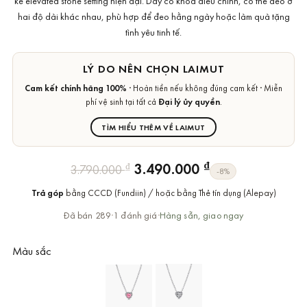
kế elevated stone setting hiện đại. Dây có khóa điều chỉnh, có thể đeo ở
hai độ dài khác nhau, phù hợp để đeo hằng ngày hoặc làm quà tặng
tình yêu tinh tế.
LÝ DO NÊN CHỌN LAIMUT
Cam kết chính hãng 100%
· Hoàn tiền nếu không đúng cam kết · Miễn
phí vệ sinh tại tất cả
Đại lý ủy quyền
.
TÌM HIỂU THÊM VỀ LAIMUT
Giá
Giá
₫
3.490.000
₫
3.790.000
-8%
gốc
hiện
Trả góp
bằng CCCD (Fundiin) / hoặc bằng Thẻ tín dụng (Alepay)
là:
tại
3.790.000 ₫.
là:
Đã bán 289
·
1 đánh giá
·
Hàng sẵn, giao ngay
3.490.000 ₫.
Màu sắc