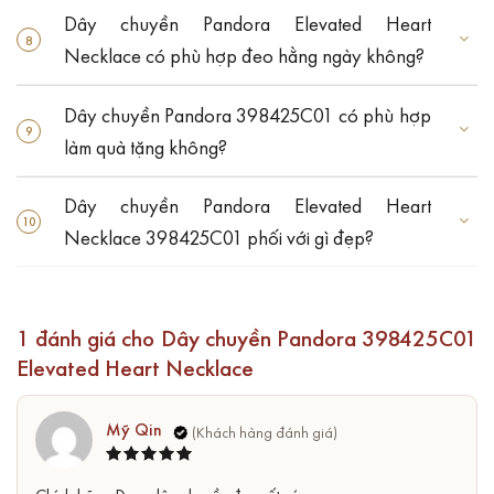
Dây chuyền Pandora Elevated Heart
Necklace có phù hợp đeo hằng ngày không?
Dây chuyền Pandora 398425C01 có phù hợp
làm quà tặng không?
Dây chuyền Pandora Elevated Heart
Necklace 398425C01 phối với gì đẹp?
1 đánh giá cho
Dây chuyền Pandora 398425C01
Elevated Heart Necklace
Mỹ Qin
Được xếp
5
hạng
5