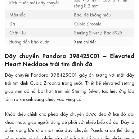
Kích thước mặt dây chuyền
rộng 8.2 mm
Màu sắc
Bạc, đá không màu
Đá
Cubic Zirconia
Chất liệu
Sterling Silver / Bạc S925
Hướng dẫn bảo quản
Xem chi tiết
Dây chuyền Pandora 398425C01 – Elevated
Heart Necklace trái tim đính đá
Dây chuyền Pandora 398425C01 gây ấn tượng với mặt dây
trái tim đính Cubic Zirconia trong suốt. Thiết kế elevated setting
giúp viên đá nổi bật hơn trên nền Sterling Silver, tạo hiệu ứng lấp
lánh rõ khi ánh sáng chiếu vào vùng cổ.
Khóa điều chỉnh cho phép dây chuyền được đeo ở hai độ dài
khác nhau, giúp người dùng dễ phối với nhiều kiểu cổ áo. Đây là
điểm cộng lớn cho một mẫu dây chuyền Pandora có thể dùng
hằng ngày, vì sản phẩm vừa đủ nổi bật để tạo điểm nhấn nhưng