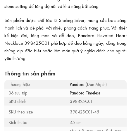
stone setting để tăng độ nổi và khả năng bắt sáng.
Sản phẩm được chế tác từ Sterling Silver, mang sắc bạc sáng
thanh lịch và dễ phối với nhiều phong cách trang phục. Với thiết
kế hiện đại, lãng mạn và dễ đeo, Pandora Elevated Heart
Necklace 398425C01 phù hợp để đeo hằng ngày, dùng trong
những dịp đặc biệt hoặc làm món quà ý nghĩa dành cho người
yêu thương.
Thông tin sản phẩm
Thương hiệu
Pandora
(Đan Mạch)
Bộ sưu tập
Pandora Timeless
SKU chính
398425C01
SKU theo size
398425C01-45
Kích thước
45 cm
sâu 4.8 mm, cao 8.4 mm,