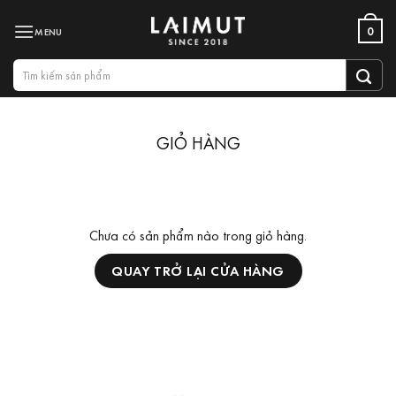
Bỏ
0
qua
nội
Tìm
dung
kiếm:
GIỎ HÀNG
Chưa có sản phẩm nào trong giỏ hàng.
QUAY TRỞ LẠI CỬA HÀNG