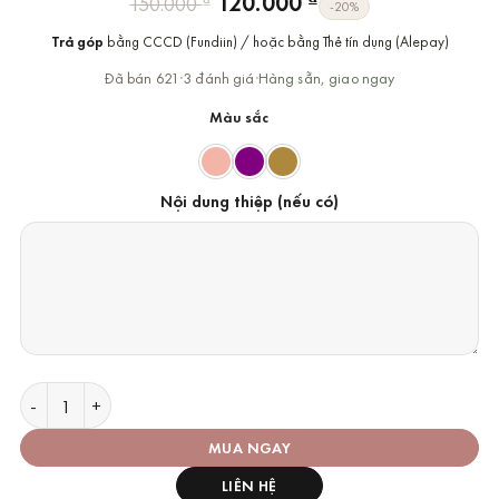
Giá
Giá
120.000
150.000
-20%
gốc
hiện
Trả góp
bằng CCCD (Fundiin) / hoặc bằng Thẻ tín dụng (Alepay)
là:
tại
150.000 ₫.
là:
Đã bán 621
·
3 đánh giá
·
Hàng sẵn, giao ngay
120.000 ₫.
Màu sắc
Nội dung thiệp (nếu có)
Dịch Vụ Gói Quà Chất Lượng Cao số lượng
MUA NGAY
LIÊN HỆ