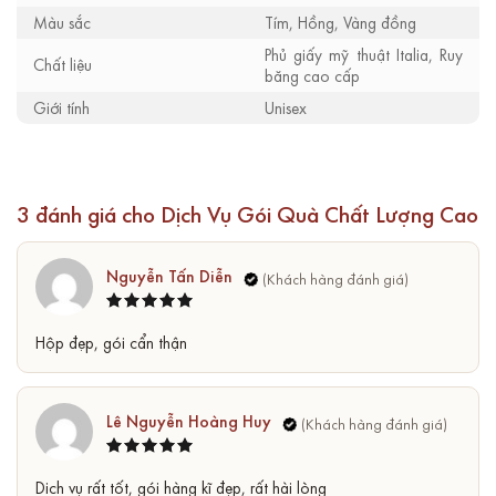
Màu sắc
Tím, Hồng, Vàng đồng
Phủ giấy mỹ thuật Italia, Ruy
Chất liệu
băng cao cấp
Giới tính
Unisex
3 đánh giá cho
Dịch Vụ Gói Quà Chất Lượng Cao
Nguyễn Tấn Diễn
Được xếp
5
Hộp đẹp, gói cẩn thận
hạng
5
sao
Lê Nguyễn Hoàng Huy
Được xếp
5
Dịch vụ rất tốt, gói hàng kĩ đẹp, rất hài lòng
hạng
5