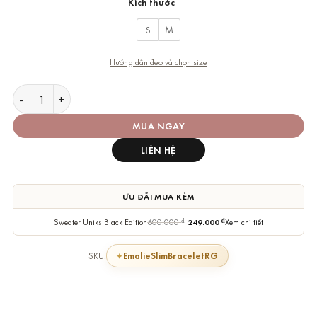
Kích thước
S
M
Hướng dẫn đeo và chọn size
Vòng cuff Daniel Wellington DW00400069 DW00400067 Emalie
MUA NGAY
LIÊN HỆ
ƯU ĐÃI MUA KÈM
Sweater Uniks Black Edition
600.000
₫
249.000
₫
Xem chi tiết
EmalieSlimBraceletRG
SKU: