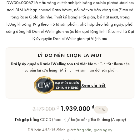
DW00400067 là mẫu vòng cuff thanh lịch bằng double plated stainless
steel 316L kết hợp enamel Satin White, nổi bật với bản vòng slim 7 mm và
tông Rose Gold ấm nhẹ. Thiết kế bangle tối giản, bề mặt mượt, trọng
lượng khoảng 19 g theo mô tả sản phẩm, phù hợp đeo hằng ngày, phối
cùng đồng hồ Daniel Wellington hoặc làm quà tặng tinh tế. Laimut là Đại
lý ủy quyền Daniel Wellington tại Việt Nam.
LÝ DO NÊN CHỌN LAIMUT
Đại lý ủy quyền Daniel Wellington tại Việt Nam
· Giá tốt · Thuận tiện
mua sắm tại cửa hàng · Miễn phí vệ sinh trọn đời sản phẩm.
Xem chi tiết
Giá
Giá
₫
1.939.000
₫
2.179.000
-11%
gốc
hiện
Trả góp
bằng CCCD (Fundiin) / hoặc bằng Thẻ tín dụng (Alepay)
là:
tại
2.179.000 ₫.
là:
Đã bán 455
·
15 đánh giá
·
Hàng sẵn, giao ngay
1.939.000 ₫.