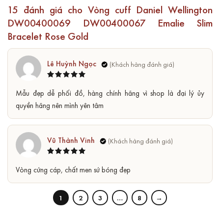
15 đánh giá cho
Vòng cuff Daniel Wellington
DW00400069 DW00400067 Emalie Slim
Bracelet Rose Gold
Lê Huỳnh Ngọc
Được xếp
5
Mẫu đẹp dễ phối đồ, hàng chính hãng vì shop là đại lý ủy
hạng
5
sao
quyền hãng nên mình yên tâm
Vũ Thành Vinh
Được xếp
5
Vòng cứng cáp, chất men sứ bóng đẹp
hạng
5
sao
1
2
3
…
8
→