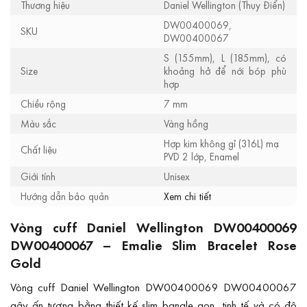
Thương hiệu
Daniel Wellington (Thụy Điển)
DW00400069,
SKU
DW00400067
S (155mm), L (185mm), có
Size
khoảng hở để nới bóp phù
hợp
Chiều rộng
7 mm
Màu sắc
Vàng hồng
Hợp kim không gỉ (316L) mạ
Chất liệu
PVD 2 lớp, Enamel
Giới tính
Unisex
Hướng dẫn bảo quản
Xem chi tiết
Vòng cuff Daniel Wellington DW00400069
DW00400067 – Emalie Slim Bracelet Rose
Gold
Vòng cuff Daniel Wellington DW00400069 DW00400067
gây ấn tượng bằng thiết kế slim bangle gọn, tinh tế và có độ