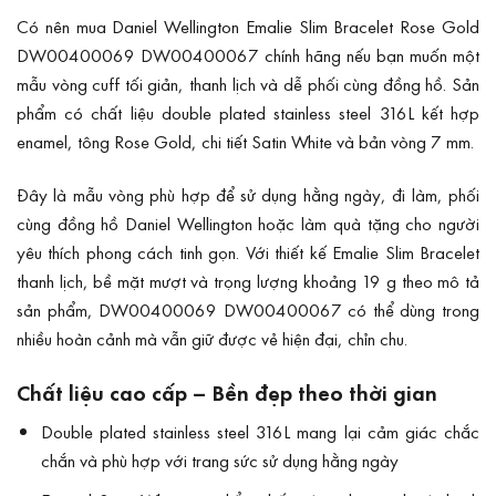
Có nên mua Daniel Wellington Emalie Slim Bracelet Rose Gold
DW00400069 DW00400067 chính hãng nếu bạn muốn một
mẫu vòng cuff tối giản, thanh lịch và dễ phối cùng đồng hồ. Sản
phẩm có chất liệu double plated stainless steel 316L kết hợp
enamel, tông Rose Gold, chi tiết Satin White và bản vòng 7 mm.
Đây là mẫu vòng phù hợp để sử dụng hằng ngày, đi làm, phối
cùng đồng hồ Daniel Wellington hoặc làm quà tặng cho người
yêu thích phong cách tinh gọn. Với thiết kế Emalie Slim Bracelet
thanh lịch, bề mặt mượt và trọng lượng khoảng 19 g theo mô tả
sản phẩm, DW00400069 DW00400067 có thể dùng trong
nhiều hoàn cảnh mà vẫn giữ được vẻ hiện đại, chỉn chu.
Chất liệu cao cấp – Bền đẹp theo thời gian
Double plated stainless steel 316L mang lại cảm giác chắc
chắn và phù hợp với trang sức sử dụng hằng ngày