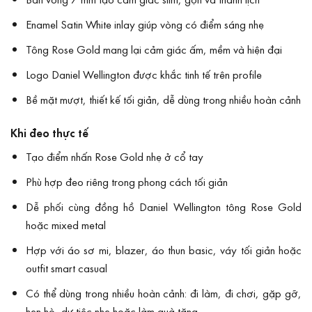
Enamel Satin White inlay giúp vòng có điểm sáng nhẹ
Tông Rose Gold mang lại cảm giác ấm, mềm và hiện đại
Logo Daniel Wellington được khắc tinh tế trên profile
Bề mặt mượt, thiết kế tối giản, dễ dùng trong nhiều hoàn cảnh
Khi đeo thực tế
Tạo điểm nhấn Rose Gold nhẹ ở cổ tay
Phù hợp đeo riêng trong phong cách tối giản
Dễ phối cùng đồng hồ Daniel Wellington tông Rose Gold
hoặc mixed metal
Hợp với áo sơ mi, blazer, áo thun basic, váy tối giản hoặc
outfit smart casual
Có thể dùng trong nhiều hoàn cảnh: đi làm, đi chơi, gặp gỡ,
hẹn hò, dự tiệc nhẹ hoặc làm quà tặng