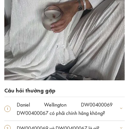
Câu hỏi thường gặp
Daniel Wellington DW00400069
DW00400067 có phải chính hãng không?
DW00400069 và DW00400067 là gì?