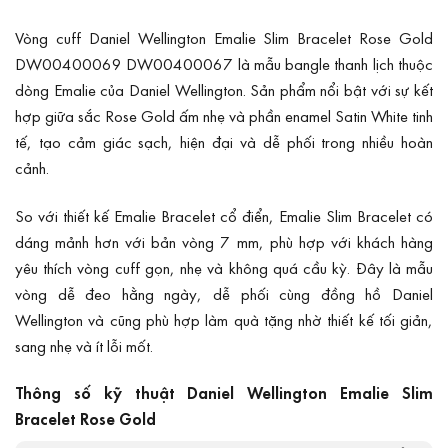
Vòng cuff Daniel Wellington Emalie Slim Bracelet Rose Gold
DW00400069 DW00400067 là mẫu bangle thanh lịch thuộc
dòng Emalie của Daniel Wellington. Sản phẩm nổi bật với sự kết
hợp giữa sắc Rose Gold ấm nhẹ và phần enamel Satin White tinh
tế, tạo cảm giác sạch, hiện đại và dễ phối trong nhiều hoàn
cảnh.
So với thiết kế Emalie Bracelet cổ điển, Emalie Slim Bracelet có
dáng mảnh hơn với bản vòng 7 mm, phù hợp với khách hàng
yêu thích vòng cuff gọn, nhẹ và không quá cầu kỳ. Đây là mẫu
vòng dễ đeo hằng ngày, dễ phối cùng đồng hồ Daniel
Wellington và cũng phù hợp làm quà tặng nhờ thiết kế tối giản,
sang nhẹ và ít lỗi mốt.
Thông số kỹ thuật Daniel Wellington Emalie Slim
Bracelet Rose Gold