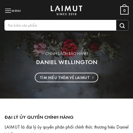
Bỏ
0
qua
nội
Tìm
dung
kiếm:
CHÍNH SÁCH BẢO HÀNH
DANIEL WELLINGTON
TÌM HIỂU THÊM VỀ LAIMUT
ĐẠI LÝ ỦY QUYỀN CHÍNH HÃNG
LAIMUT là đại lý ủy quyền phân phối chính thức thương hiệu Daniel