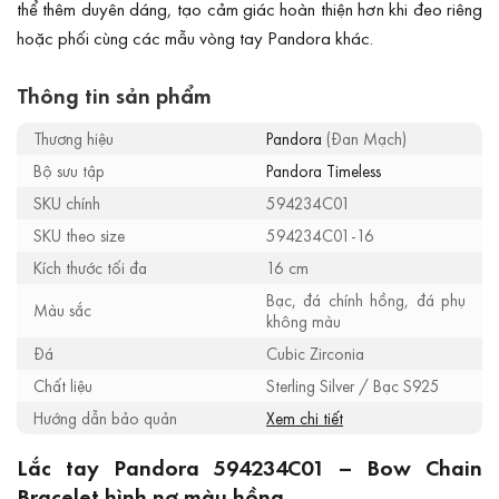
thể thêm duyên dáng, tạo cảm giác hoàn thiện hơn khi đeo riêng
hoặc phối cùng các mẫu vòng tay Pandora khác.
Thông tin sản phẩm
Thương hiệu
Pandora
(Đan Mạch)
Bộ sưu tập
Pandora Timeless
SKU chính
594234C01
SKU theo size
594234C01-16
Kích thước tối đa
16 cm
Bạc, đá chính hồng, đá phụ
Màu sắc
không màu
Đá
Cubic Zirconia
Chất liệu
Sterling Silver / Bạc S925
Hướng dẫn bảo quản
Xem chi tiết
Lắc tay Pandora 594234C01 – Bow Chain
Bracelet hình nơ màu hồng