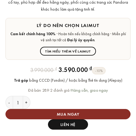
cổ tay, phù hợp để đeo hằng ngày, phối cùng các trang sức Pandora
khác hoặc làm quà tặng tinh tế.
LÝ DO NÊN CHỌN LAIMUT
Cam kết chính hãng 100%
· Hoàn tiền nếu không chính hãng · Miễn phí
vệ sinh tại tất cả
Đại lý ủy quyền
.
TÌM HIỂU THÊM VỀ LAIMUT
Giá
Giá
₫
3.590.000
₫
3.990.000
-10%
gốc
hiện
Trả góp
bằng CCCD (Fundiin) / hoặc bằng Thẻ tín dụng (Alepay)
là:
tại
3.990.000 ₫.
là:
Đã bán 289
·
2 đánh giá
·
Hàng sẵn, giao ngay
3.590.000 ₫.
Lắc tay Pandora 594234C01 Bow Chain Bracelet số lượng
MUA NGAY
LIÊN HỆ