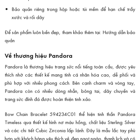
Bảo quản riêng trong hộp hoặc túi mềm để hạn chế trầy
xước và rối dây
Để sản phẩm luôn bền đẹp, tham khảo thêm tại:
Hướng dẫn bảo
quản
Về thương hiệu Pandora
Pandora là thương hiệu trang sức nổi tiếng toàn cầu, được yêu
thích nhờ các thiết kế mang tính cá nhân hóa cao, dễ phối và
phù hợp với nhiều phong cách. Bên cạnh charm và vòng tay,
Pandora còn có nhiều dòng nhẫn, bông tai, dây chuyền và
trang sức đính đá được hoàn thiện tinh xảo.
Bow Chain Bracelet 594234C01 thể hiện tinh thần Pandora
Timeless qua thiết kế hình nơ màu hồng, chất liệu Sterling Silver
và các chi tiết Cubic Zirconia lấp lánh. Đây là mẫu lắc tay phù
hợp với khách hàng yêu thích vẻ đẹp ngọt ngào, thanh lịch và có