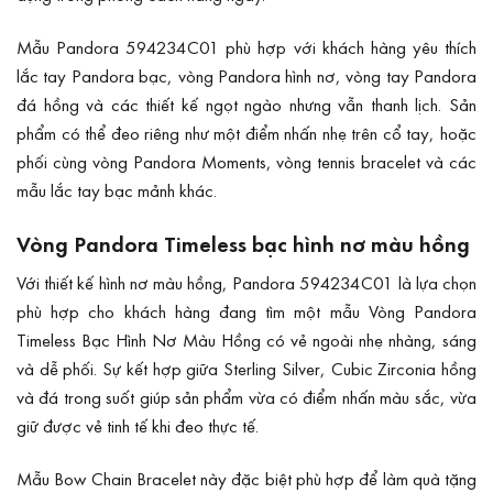
Mẫu Pandora 594234C01 phù hợp với khách hàng yêu thích
lắc tay Pandora bạc, vòng Pandora hình nơ, vòng tay Pandora
đá hồng và các thiết kế ngọt ngào nhưng vẫn thanh lịch. Sản
phẩm có thể đeo riêng như một điểm nhấn nhẹ trên cổ tay, hoặc
phối cùng vòng Pandora Moments, vòng tennis bracelet và các
mẫu lắc tay bạc mảnh khác.
Vòng Pandora Timeless bạc hình nơ màu hồng
Với thiết kế hình nơ màu hồng, Pandora 594234C01 là lựa chọn
phù hợp cho khách hàng đang tìm một mẫu Vòng Pandora
Timeless Bạc Hình Nơ Màu Hồng có vẻ ngoài nhẹ nhàng, sáng
và dễ phối. Sự kết hợp giữa Sterling Silver, Cubic Zirconia hồng
và đá trong suốt giúp sản phẩm vừa có điểm nhấn màu sắc, vừa
giữ được vẻ tinh tế khi đeo thực tế.
Mẫu Bow Chain Bracelet này đặc biệt phù hợp để làm quà tặng