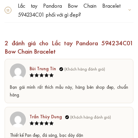
Lắc tay Pandora Bow Chain Bracelet
594234C01 phối với gì đẹp?
2 đánh giá cho
Lắc tay Pandora 594234C01
Bow Chain Bracelet
Bùi Trung Tín
Được xếp
5
Bạn gái mình rất thích mẫu này, hàng bên shop đẹp, chuẩn
hạng
5
sao
hãng.
Trần Thùy Dung
Được xếp
5
Thiết kế Pan đẹp, đá sáng, bạc dày dặn
hạng
5