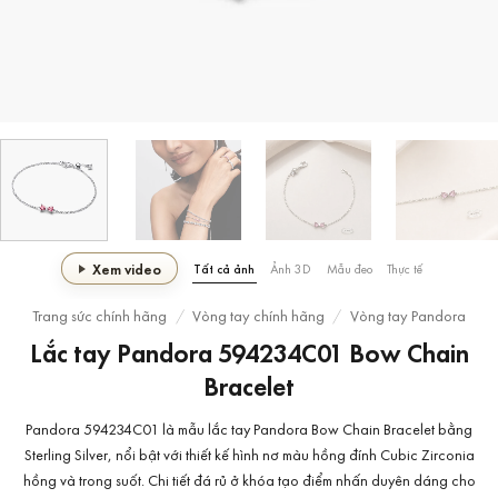
Xem video
Tất cả ảnh
Ảnh 3D
Mẫu đeo
Thực tế
Trang sức chính hãng
/
Vòng tay chính hãng
/
Vòng tay Pandora
Lắc tay Pandora 594234C01 Bow Chain
Bracelet
Pandora 594234C01 là mẫu lắc tay Pandora Bow Chain Bracelet bằng
Sterling Silver, nổi bật với thiết kế hình nơ màu hồng đính Cubic Zirconia
hồng và trong suốt. Chi tiết đá rủ ở khóa tạo điểm nhấn duyên dáng cho