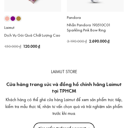
Pandora
Nhẫn Pandora 193510C01
Laimut
Sparkling Pink Bow Ring
Dịch Vụ Gói Quà Chất Lượng Cao
Giá
2.690.000
₫
Giá
3.190.000
₫
gốc
hiện
Giá
120.000
₫
Giá
150.000
₫
là:
tại
gốc
hiện
3.190.000 ₫.
là:
là:
tại
2.690.000 
150.000 ₫.
là:
120.000 ₫.
LAIMUT STORE
Cửa hàng trang sức và đồng hồ chính hãng Laimut
tại TPHCM
Khách hàng có thể ghé cửa hàng Laimut để xem sản phẩm trực tiếp,
kiểm tra mẫu thực tế, nhận tư vấn chọn quà và trải nghiệm sản phẩm
trước khi mua.