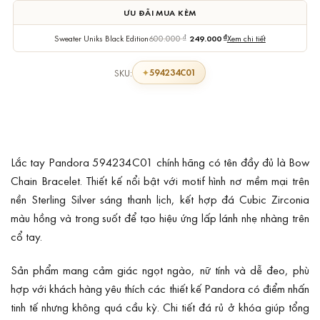
ƯU ĐÃI MUA KÈM
Sweater Uniks Black Edition
600.000
₫
249.000
₫
Xem chi tiết
594234C01
SKU:
Lắc tay Pandora 594234C01 chính hãng có tên đầy đủ là Bow
Chain Bracelet. Thiết kế nổi bật với motif hình nơ mềm mại trên
nền Sterling Silver sáng thanh lịch, kết hợp đá Cubic Zirconia
màu hồng và trong suốt để tạo hiệu ứng lấp lánh nhẹ nhàng trên
cổ tay.
Sản phẩm mang cảm giác ngọt ngào, nữ tính và dễ đeo, phù
hợp với khách hàng yêu thích các thiết kế Pandora có điểm nhấn
tinh tế nhưng không quá cầu kỳ. Chi tiết đá rủ ở khóa giúp tổng