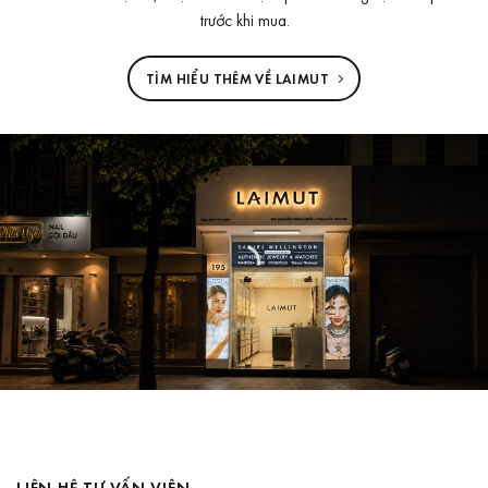
trước khi mua.
TÌM HIỂU THÊM VỀ LAIMUT
LIÊN HỆ TƯ VẤN VIÊN