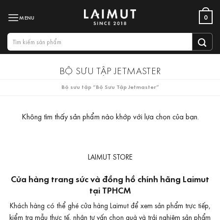
Bỏ
0
qua
nội
Tìm
dung
kiếm:
BỘ SƯU TẬP JETMASTER
Bộ sưu tập “Bộ Sưu Tập Jetmaster”
Không tìm thấy sản phẩm nào khớp với lựa chọn của bạn.
LAIMUT STORE
Cửa hàng trang sức và đồng hồ chính hãng Laimut
tại TPHCM
Khách hàng có thể ghé cửa hàng Laimut để xem sản phẩm trực tiếp,
kiểm tra mẫu thực tế, nhận tư vấn chọn quà và trải nghiệm sản phẩm