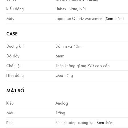
Kiểu dáng
Unisex (Nam, Nữ)
Máy
Japanese Quartz Movement (
Xem thêm
)
CASE
Đường kính
36mm và 40mm
Độ dày
6mm
Chất liệu
Thép không gỉ mạ PVD cao cấp
Hình dáng
Quả trứng
MẶT SỐ
Kiểu
Analog
Màu
Trắng
Kính
Kính khoáng cường lực (
Xem thêm
)