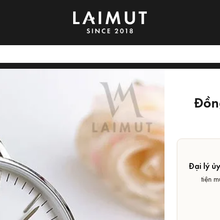
Đồn
Đại lý ủ
tiện m