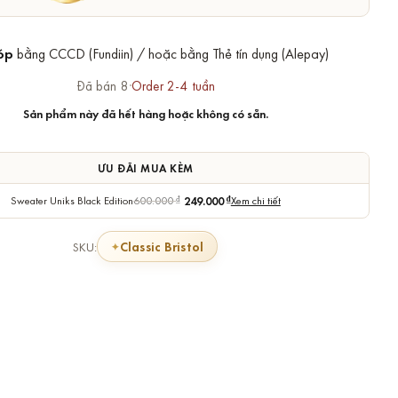
óp
bằng CCCD (Fundiin) / hoặc bằng Thẻ tín dụng (Alepay)
Đã bán 8
·
Order 2-4 tuần
Sản phẩm này đã hết hàng hoặc không có sẵn.
ƯU ĐÃI MUA KÈM
Sweater Uniks Black Edition
600.000
₫
249.000
₫
Xem chi tiết
Classic Bristol
SKU: