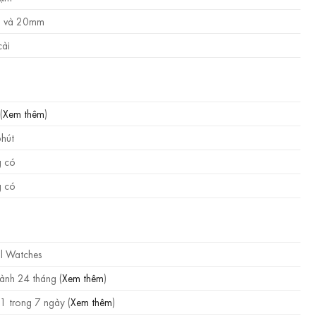
 và 20mm
ài
(
Xem thêm
)
phút
 có
 có
l Watches
ành 24 tháng (
Xem thêm
)
1 trong 7 ngày (
Xem thêm
)