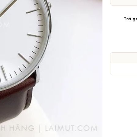
Trả g