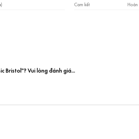
m
)
Cam kết
Hoàn 
ristol"? Vui lòng đánh giá...