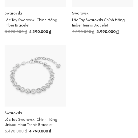
Swarovski
Swarovski
Lắc Tay Swarovski Chính Hãng
Lắc Tay Swarovski Chính Hãng
Imber Bracelet
Imber Tennis Bracelet
5.090.000
₫
Giá
4.390.000
₫
Giá
4.390.000
₫
Giá
3.990.000
₫
Giá
gốc
hiện
gốc
hiện
là:
tại
là:
tại
5.090.000 ₫.
là:
4.390.000 ₫.
là:
4.390.000 ₫.
3.990.000 
Swarovski
Lắc Tay Swarovski Chính Hãng
Unisex Imber Tennis Bracelet
6.490.000
₫
Giá
4.790.000
₫
Giá
gốc
hiện