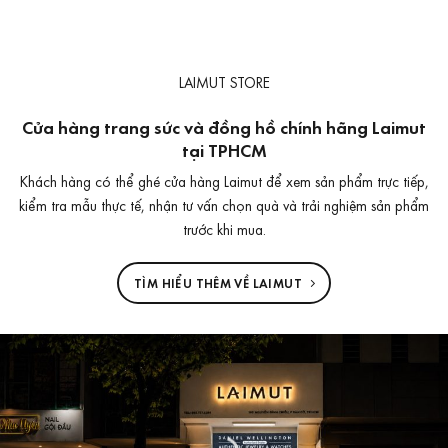
là:
tại
6.490.000 ₫.
là:
4.790.000 ₫.
LAIMUT STORE
Cửa hàng trang sức và đồng hồ chính hãng Laimut
tại TPHCM
Khách hàng có thể ghé cửa hàng Laimut để xem sản phẩm trực tiếp,
kiểm tra mẫu thực tế, nhận tư vấn chọn quà và trải nghiệm sản phẩm
trước khi mua.
TÌM HIỂU THÊM VỀ LAIMUT