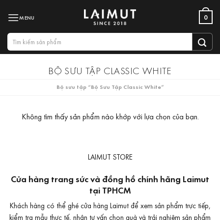
Bỏ
0
qua
nội
Tìm
dung
kiếm:
BỘ SƯU TẬP CLASSIC WHITE
Bộ sưu tập “Bộ Sưu Tập Classic White”
Không tìm thấy sản phẩm nào khớp với lựa chọn của bạn.
LAIMUT STORE
Cửa hàng trang sức và đồng hồ chính hãng Laimut
tại TPHCM
Khách hàng có thể ghé cửa hàng Laimut để xem sản phẩm trực tiếp,
kiểm tra mẫu thực tế, nhận tư vấn chọn quà và trải nghiệm sản phẩm