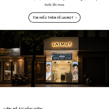
trước khi mua.
TÌM HIỂU THÊM VỀ LAIMUT
LIÊN HỆ TƯ VẤN VIÊN