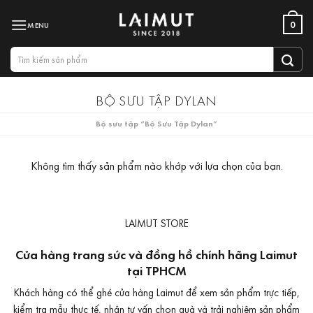
Bỏ
0
qua
nội
Tìm
dung
kiếm:
BỘ SƯU TẬP DYLAN
Bộ sưu tập “Bộ Sưu Tập Dylan”
Không tìm thấy sản phẩm nào khớp với lựa chọn của bạn.
LAIMUT STORE
Cửa hàng trang sức và đồng hồ chính hãng Laimut
tại TPHCM
Khách hàng có thể ghé cửa hàng Laimut để xem sản phẩm trực tiếp,
kiểm tra mẫu thực tế, nhận tư vấn chọn quà và trải nghiệm sản phẩm