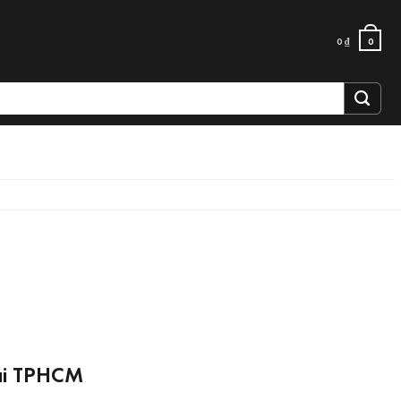
0
₫
0
tại TPHCM