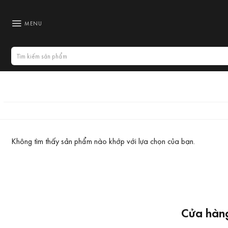
Bỏ
qua
MENU
nội
dung
Tìm
kiếm:
Không tìm thấy sản phẩm nào khớp với lựa chọn của bạn.
Cửa hàng