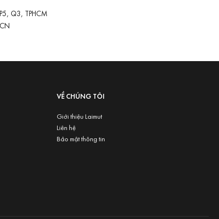
 P5, Q3, TPHCM
-CN
VỀ CHÚNG TÔI
Giới thiệu Laimut
Liên hệ
Bảo mật thông tin