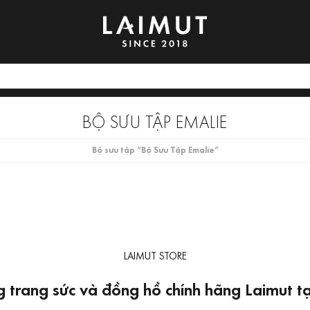
BỘ SƯU TẬP EMALIE
Bộ sưu tập “Bộ Sưu Tập Emalie”
LAIMUT STORE
 trang sức và đồng hồ chính hãng Laimut 