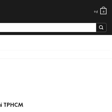
0
₫
0
tại TPHCM