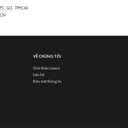
 P5, Q3, TPHCM
-CN
VỀ CHÚNG TÔI
Giới thiệu Laimut
Liên hệ
Bảo mật thông tin