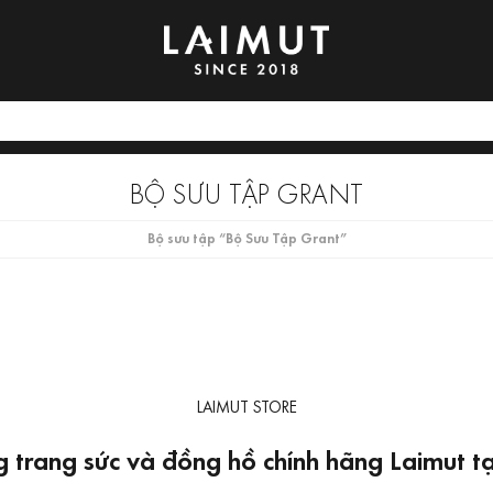
BỘ SƯU TẬP GRANT
Bộ sưu tập “Bộ Sưu Tập Grant”
LAIMUT STORE
 trang sức và đồng hồ chính hãng Laimut 