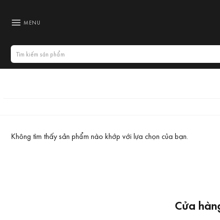
Bỏ
qua
MENU
nội
dung
Tìm
kiếm:
Không tìm thấy sản phẩm nào khớp với lựa chọn của bạn.
Cửa hàng