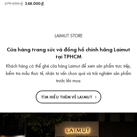
279.000
₫
Giá
248.000
₫
Giá
gốc
hiện
là:
tại
279.000 ₫.
là:
248.000 ₫.
LAIMUT STORE
Cửa hàng trang sức và đồng hồ chính hãng Laimut
tại TPHCM
Khách hàng có thể ghé cửa hàng Laimut để xem sản phẩm trực tiếp,
kiểm tra mẫu thực tế, nhận tư vấn chọn quà và trải nghiệm sản phẩm
trước khi mua.
TÌM HIỂU THÊM VỀ LAIMUT