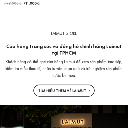
799.000
₫
Giá
711.000
₫
Giá
gốc
hiện
là:
tại
799.000 ₫.
là:
711.000 ₫.
LAIMUT STORE
Cửa hàng trang sức và đồng hồ chính hãng Laimut
tại TPHCM
Khách hàng có thể ghé cửa hàng Laimut để xem sản phẩm trực tiếp,
kiểm tra mẫu thực tế, nhận tư vấn chọn quà và trải nghiệm sản phẩm
trước khi mua.
TÌM HIỂU THÊM VỀ LAIMUT