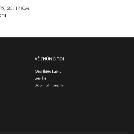
 P5, Q3, TPHCM
-CN
VỀ CHÚNG TÔI
Giới thiệu Laimut
Liên hệ
Bảo mật thông tin