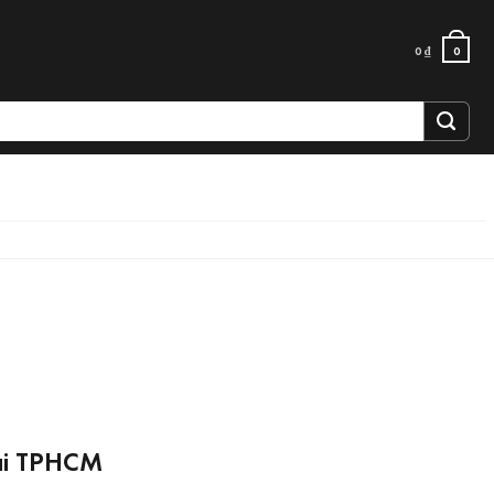
0
₫
0
tại TPHCM