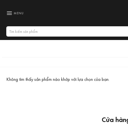
Bỏ
qua
MENU
nội
dung
Tìm
kiếm:
Không tìm thấy sản phẩm nào khớp với lựa chọn của bạn.
Cửa hàng