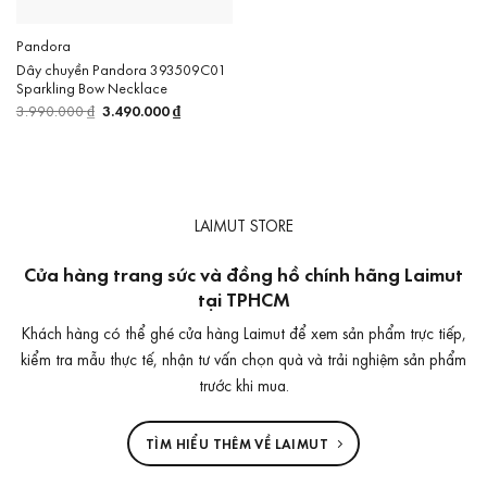
Pandora
Dây chuyền Pandora 393509C01
Sparkling Bow Necklace
3.990.000
₫
Giá
3.490.000
₫
Giá
gốc
hiện
là:
tại
3.990.000 ₫.
là:
3.490.000 ₫.
LAIMUT STORE
Cửa hàng trang sức và đồng hồ chính hãng Laimut
tại TPHCM
Khách hàng có thể ghé cửa hàng Laimut để xem sản phẩm trực tiếp,
kiểm tra mẫu thực tế, nhận tư vấn chọn quà và trải nghiệm sản phẩm
trước khi mua.
TÌM HIỂU THÊM VỀ LAIMUT