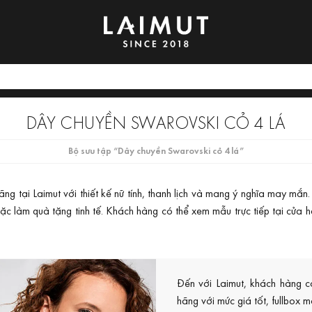
DÂY CHUYỀN SWAROVSKI CỎ 4 LÁ
Bộ sưu tập “Dây chuyền Swarovski cỏ 4 lá”
ng tại Laimut với thiết kế nữ tính, thanh lịch và mang ý nghĩa may m
oặc làm quà tặng tinh tế. Khách hàng có thể xem mẫu trực tiếp tại cửa
Đến với Laimut, khách hàng c
hãng với mức giá tốt, fullbox 