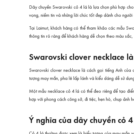
Dây chuyền Swarovski cỏ 4 lá là lựa chọn phù hợp cho k
vọng, niềm tin và những lời chúc tốt đẹp dành cho người
Tại Laimut, khách hàng có thể tham khảo các mẫu Swaro
thông tin rõ ràng để khách hàng dễ chọn theo màu sắc,
Swarovski clover necklace là
Swarovski clover necklace là cách gọi tiếng Anh của 
tượng may mắn, pha lê lấp lánh và kiểu dáng dễ sử dụng
Một mẫu necklace cỏ 4 lá có thể đeo riêng để tạo điểm
hợp với phong cách công sở, đi tiệc, hẹn hò, chụp ảnh 
Ý nghĩa của dây chuyền cỏ 4
Cỏ 4 lá thường được xem là biểu tượng của may mắn và 