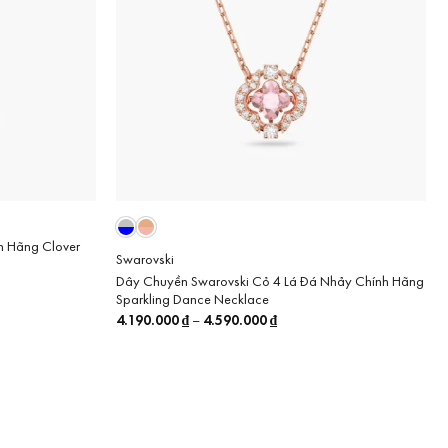
h Hãng Clover
Swarovski
Dây Chuyền Swarovski Cỏ 4 Lá Đá Nhảy Chính Hãng
Sparkling Dance Necklace
4.190.000
₫
4.590.000
₫
Price
–
range:
4.190.000 ₫
through
4.590.000 ₫