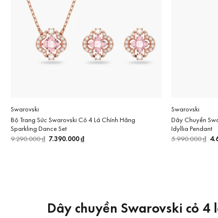
Swarovski
Swarovski
Bộ Trang Sức Swarovski Cỏ 4 Lá Chính Hãng
Dây Chuyền Swar
Sparkling Dance Set
Idyllia Pendant
Giá
7.390.000
₫
Giá
Gi
4.
9.290.000
₫
5.990.000
₫
gốc
hiện
gố
là:
tại
là:
9.290.000 ₫.
là:
5.
7.390.000 ₫.
Dây chuyền Swarovski cỏ 4 l