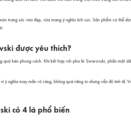
ón trang sức vừa đẹp, vừa mang ý nghĩa tích cực. Sản phẩm có thể dù
t.
ovski được yêu thích?
ng quá kén phong cách. Khi kết hợp với pha lê Swarovski, phần mặt dâ
 ý nghĩa may mắn rõ ràng, không quá riêng tư nhưng vẫn đủ tinh tế. Với 
ki cỏ 4 lá phổ biến