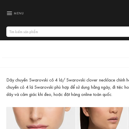
Bỏ
qua
MENU
nội
dung
Tìm
kiếm:
Dây chuyền Swarovski cỏ 4 lá/ Swarovski clover necklace chính hã
chuyền cỏ 4 lá Swarovski phù hợp để sử dụng hằng ngày, đi tiệc h
dây và cảm giác khi đeo, hoặc đặt hàng online toàn quốc.