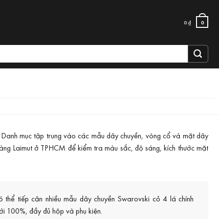
0
₫
0
ắn. Danh mục tập trung vào các mẫu dây chuyền, vòng cổ và mặt dây
 hàng Laimut ở TPHCM để kiểm tra màu sắc, độ sáng, kích thước mặt
ó thể tiếp cận nhiều mẫu dây chuyền Swarovski cỏ 4 lá chính
mới 100%, đầy đủ hộp và phụ kiện.