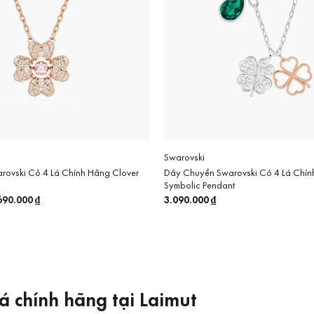
Swarovski
ovski Cỏ 4 Lá Chính Hãng Clover
Dây Chuyền Swarovski Cỏ 4 Lá Chín
Symbolic Pendant
á
690.000
₫
Giá
3.090.000
₫
c
hiện
tại
990.000 ₫.
là:
4.690.000 ₫.
á chính hãng tại Laimut