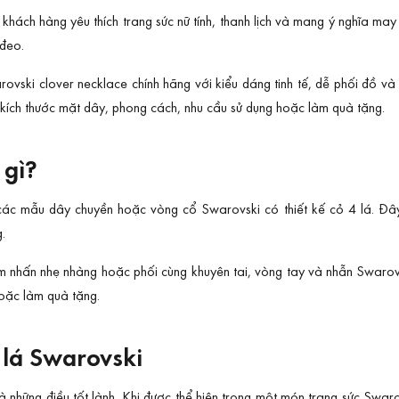
hách hàng yêu thích trang sức nữ tính, thanh lịch và mang ý nghĩa ma
 đeo.
vski clover necklace chính hãng với kiểu dáng tinh tế, dễ phối đồ v
 kích thước mặt dây, phong cách, nhu cầu sử dụng hoặc làm quà tặng.
 gì?
các mẫu dây chuyền hoặc vòng cổ Swarovski có thiết kế cỏ 4 lá. Đây 
.
 nhấn nhẹ nhàng hoặc phối cùng khuyên tai, vòng tay và nhẫn Swarovs
hoặc làm quà tặng.
 lá Swarovski
những điều tốt lành. Khi được thể hiện trong một món trang sức Swarov