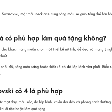
Swarovski, một mẫu necklace cùng tông màu sẽ giúp tổng thể hài hòa
lá có phù hợp làm quà tặng không?
 cho khách hàng muốn chọn một thiết kế nữ tính, dễ đeo và mang ý ng
hiết.
hối đồ, tông màu sáng hoặc thiết kế có độ lấp lánh vừa phải. Biểu t
.
vski cỏ 4 lá phù hợp
ước mặt dây, màu sắc, độ lấp lánh, chiều dài dây và phong cách thườn
hi đi tiệc hoặc làm quà tặng.