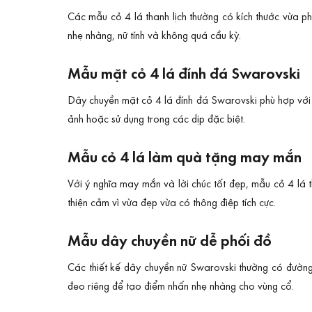
Các mẫu cỏ 4 lá thanh lịch thường có kích thước vừa p
nhẹ nhàng, nữ tính và không quá cầu kỳ.
Mẫu mặt cỏ 4 lá đính đá Swarovski
Dây chuyền mặt cỏ 4 lá đính đá Swarovski phù hợp với k
ảnh hoặc sử dụng trong các dịp đặc biệt.
Mẫu cỏ 4 lá làm quà tặng may mắn
Với ý nghĩa may mắn và lời chúc tốt đẹp, mẫu cỏ 4 lá 
thiện cảm vì vừa đẹp vừa có thông điệp tích cực.
Mẫu dây chuyền nữ dễ phối đồ
Các thiết kế dây chuyền nữ Swarovski thường có đường 
đeo riêng để tạo điểm nhấn nhẹ nhàng cho vùng cổ.