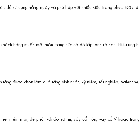
hải, dễ sử dụng hằng ngày và phù hợp với nhiều kiểu trang phục. Đây l
hách hàng muốn một món trang sức có độ lấp lánh rõ hơn. Hiệu ứng bắt
thường được chọn làm quà tặng sinh nhật, kỷ niệm, tốt nghiệp, Valent
nét mềm mại, dễ phối với áo sơ mi, váy cổ tròn, váy cổ V hoặc trang