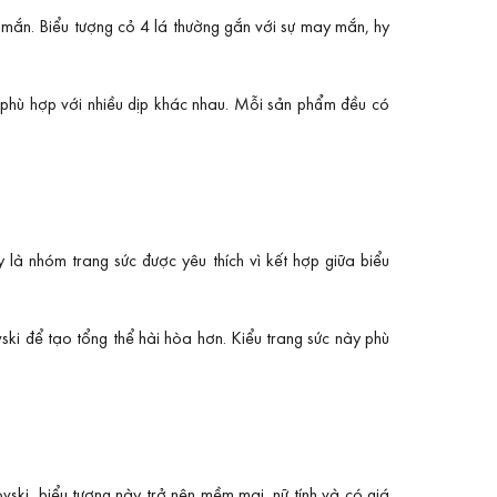
y mắn. Biểu tượng cỏ 4 lá thường gắn với sự may mắn, hy
à phù hợp với nhiều dịp khác nhau. Mỗi sản phẩm đều có
là nhóm trang sức được yêu thích vì kết hợp giữa biểu
ki để tạo tổng thể hài hòa hơn. Kiểu trang sức này phù
ski, biểu tượng này trở nên mềm mại, nữ tính và có giá