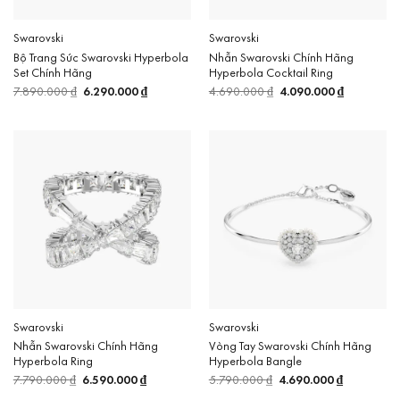
Swarovski
Swarovski
Bộ Trang Sức Swarovski Hyperbola
Nhẫn Swarovski Chính Hãng
Set Chính Hãng
Hyperbola Cocktail Ring
7.890.000
₫
Giá
6.290.000
₫
Giá
4.690.000
₫
Giá
4.090.000
₫
Giá
gốc
hiện
gốc
hiện
là:
tại
là:
tại
7.890.000 ₫.
là:
4.690.000 ₫.
là:
6.290.000 ₫.
4.090.000 
Swarovski
Swarovski
Nhẫn Swarovski Chính Hãng
Vòng Tay Swarovski Chính Hãng
Hyperbola Ring
Hyperbola Bangle
7.790.000
₫
Giá
6.590.000
₫
Giá
5.790.000
₫
Giá
4.690.000
₫
Giá
gốc
hiện
gốc
hiện