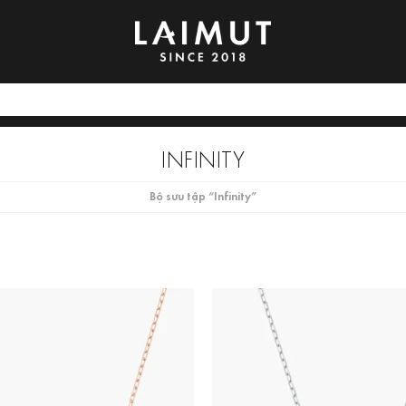
INFINITY
Bộ sưu tập “Infinity”