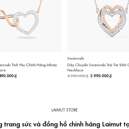
Swarovski
vski Tình Yêu Chính Hãng Infinity
Dây Chuyền Swarovski Trái Tim Vĩnh Cử
lace
Necklace
á
490.000
₫
Giá
Giá
3.990.000
₫
Giá
4.590.000
₫
c
hiện
gốc
hiện
tại
là:
tại
590.000 ₫.
là:
4.590.000 ₫.
là:
4.490.000 ₫.
3.990.000
LAIMUT STORE
 trang sức và đồng hồ chính hãng Laimut 