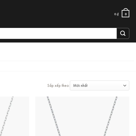
0
₫
0