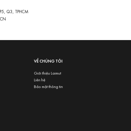
 P5, Q3, TPHCM
-CN
VỀ CHÚNG TÔI
Giới thiệu Laimut
Liên hệ
Bảo mật thông tin