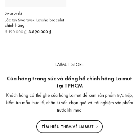
Swarovski
Lắc tay Swarovski Latisha bracelet
chính hãng
5.190.000
₫
Giá
3.890.000
₫
Giá
gốc
hiện
là:
tại
5.190.000 ₫.
là:
3.890.000 ₫.
LAIMUT STORE
Cửa hàng trang sức và đồng hồ chính hãng Laimut
tại TPHCM
Khách hàng có thể ghé cửa hàng Laimut để xem sản phẩm trực tiếp,
kiểm tra mẫu thực tế, nhận tư vấn chọn quà và trải nghiệm sản phẩm
trước khi mua.
TÌM HIỂU THÊM VỀ LAIMUT