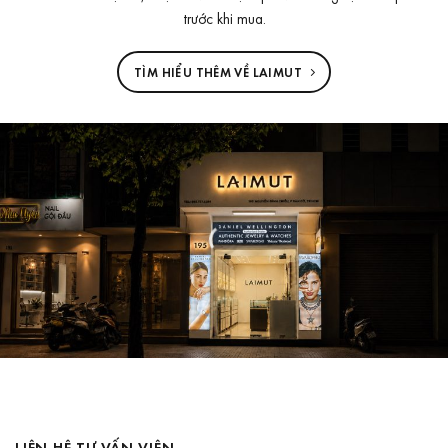
trước khi mua.
TÌM HIỂU THÊM VỀ LAIMUT
LIÊN HỆ TƯ VẤN VIÊN