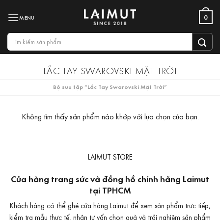
Bỏ
0
qua
nội
Tìm
dung
kiếm:
LẮC TAY SWAROVSKI MẶT TRỜI
Bộ sưu tập “Lắc Tay Swarovski Mặt Trời”
Không tìm thấy sản phẩm nào khớp với lựa chọn của bạn.
LAIMUT STORE
Cửa hàng trang sức và đồng hồ chính hãng Laimut
tại TPHCM
Khách hàng có thể ghé cửa hàng Laimut để xem sản phẩm trực tiếp,
kiểm tra mẫu thực tế, nhận tư vấn chọn quà và trải nghiệm sản phẩm