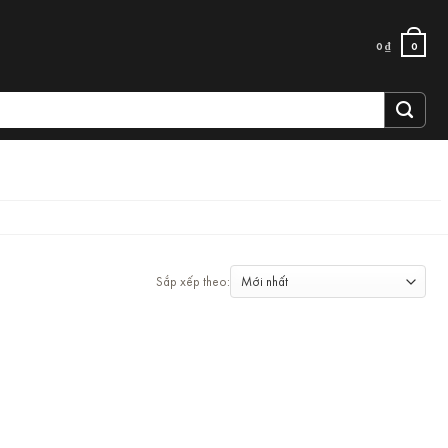
0
₫
0