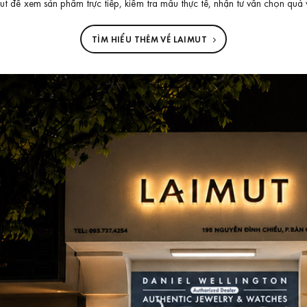
 để xem sản phẩm trực tiếp, kiểm tra mẫu thực tế, nhận tư vấn chọn quà 
TÌM HIỂU THÊM VỀ LAIMUT