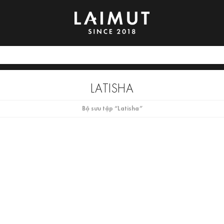
LATISHA
Bộ sưu tập “Latisha”