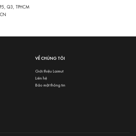
 P5, Q3, TPHCM
-CN
VỀ CHÚNG TÔI
Giới thiệu Laimut
Liên hệ
Bảo mật thông tin