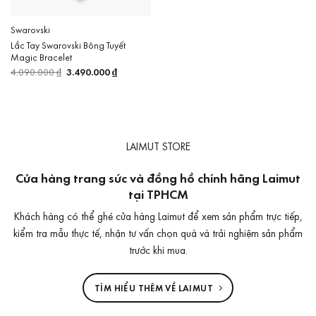
Swarovski
Lắc Tay Swarovski Bông Tuyết
Magic Bracelet
4.090.000
₫
Giá
3.490.000
₫
Giá
gốc
hiện
là:
tại
4.090.000 ₫.
là:
3.490.000 ₫.
LAIMUT STORE
Cửa hàng trang sức và đồng hồ chính hãng Laimut
tại TPHCM
Khách hàng có thể ghé cửa hàng Laimut để xem sản phẩm trực tiếp,
kiểm tra mẫu thực tế, nhận tư vấn chọn quà và trải nghiệm sản phẩm
trước khi mua.
TÌM HIỂU THÊM VỀ LAIMUT