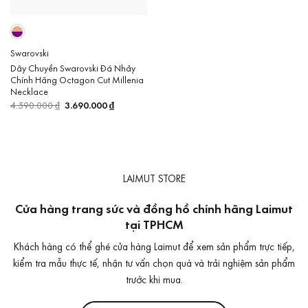
Swarovski
Dây Chuyền Swarovski Đá Nhảy
Chính Hãng Octagon Cut Millenia
Necklace
4.590.000
₫
Giá
3.690.000
₫
Giá
gốc
hiện
là:
tại
4.590.000 ₫.
là:
3.690.000 ₫.
LAIMUT STORE
Cửa hàng trang sức và đồng hồ chính hãng Laimut
tại TPHCM
Khách hàng có thể ghé cửa hàng Laimut để xem sản phẩm trực tiếp,
kiểm tra mẫu thực tế, nhận tư vấn chọn quà và trải nghiệm sản phẩm
trước khi mua.