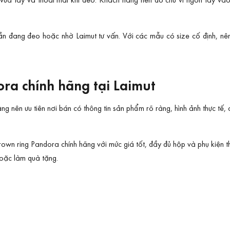
n đang đeo hoặc nhờ Laimut tư vấn. Với các mẫu có size cố định, nê
a chính hãng tại Laimut
 nên ưu tiên nơi bán có thông tin sản phẩm rõ ràng, hình ảnh thực tế
rown ring Pandora chính hãng với mức giá tốt, đầy đủ hộp và phụ kiện
hoặc làm quà tặng.