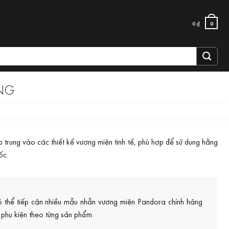
0
₫
0
NG
 trung vào các thiết kế vương miện tinh tế, phù hợp để sử dụng hằng
ốc.
ó thể tiếp cận nhiều mẫu nhẫn vương miện Pandora chính hãng
 phụ kiện theo từng sản phẩm.