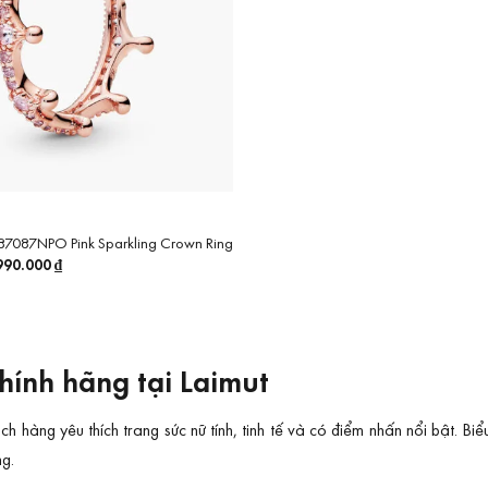
87087NPO Pink Sparkling Crown Ring
á
990.000
₫
Giá
c
hiện
tại
590.000 ₫.
là:
2.990.000 ₫.
ính hãng tại Laimut
àng yêu thích trang sức nữ tính, tinh tế và có điểm nhấn nổi bật. Biểu
ng.