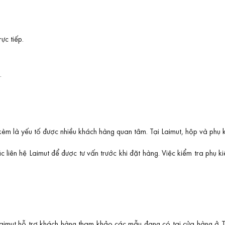
c tiếp.
.
 kèm là yếu tố được nhiều khách hàng quan tâm. Tại Laimut, hộp và phụ k
liên hệ Laimut để được tư vấn trước khi đặt hàng. Việc kiểm tra phụ k
aimut hỗ trợ khách hàng tham khảo các mẫu đang có tại cửa hàng ở T