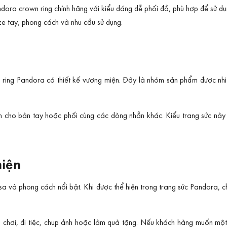
dora crown ring chính hãng với kiểu dáng dễ phối đồ, phù hợp để sử d
ze tay, phong cách và nhu cầu sử dụng.
 ring Pandora có thiết kế vương miện. Đây là nhóm sản phẩm được nhi
 cho bàn tay hoặc phối cùng các dòng nhẫn khác. Kiểu trang sức này
miện
u sa và phong cách nổi bật. Khi được thể hiện trong trang sức Pandora, 
đi chơi, đi tiệc, chụp ảnh hoặc làm quà tặng. Nếu khách hàng muốn một