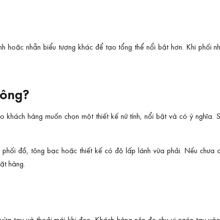
nh hoặc nhẫn biểu tượng khác để tạo tổng thể nổi bật hơn. Khi phối n
hông?
hách hàng muốn chọn một thiết kế nữ tính, nổi bật và có ý nghĩa. Sả
phối đồ, tông bạc hoặc thiết kế có độ lấp lánh vừa phải. Nếu chưa c
ặt hàng.
vừa tay và thoải mái khi đeo. Khách hàng nên đo chu vi ngón tay vào 