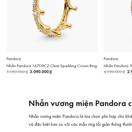
Pandora
Pandora
Nhẫn Pandora 167119CZ Clear Sparkling Crown Ring
Nhẫn Pandora 1
Giá
3.090.000
₫
Giá
Gi
2.
5.090.000
₫
4.590.000
₫
gốc
hiện
gố
là:
tại
là:
5.090.000 ₫.
là:
4.
3.090.000 ₫.
Nhẫn vương miện Pandora ch
Nhẫn vương miện Pandora là lựa chọn phù hợp cho khách h
và đặc biệt hơn so với các mẫu ring tối giản thông thườ