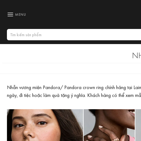
Bỏ
qua
MENU
nội
dung
Tìm
kiếm:
N
Nhẫn vương miện Pandora/ Pandora crown ring chính hãng tại Laimut 
ngày, đi tiệc hoặc làm quà tặng ý nghĩa. Khách hàng có thể xem mẫ