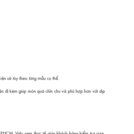
iện sẽ tùy theo từng mẫu cụ thể.
iện đi kèm giúp món quà chỉn chu và phù hợp hơn với dịp
PHCM. Việc xem thực tế giúp khách hàng kiểm tra size,