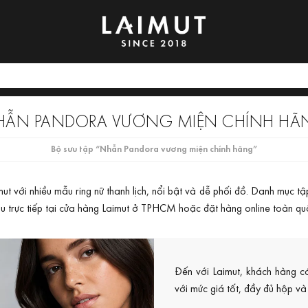
HẪN PANDORA VƯƠNG MIỆN CHÍNH HÃ
Bộ sưu tập “Nhẫn Pandora vương miện chính hãng”
với nhiều mẫu ring nữ thanh lịch, nổi bật và dễ phối đồ. Danh mục tập
u trực tiếp tại cửa hàng Laimut ở TPHCM hoặc đặt hàng online toàn qu
Đến với Laimut, khách hàng c
với mức giá tốt, đầy đủ hộp và