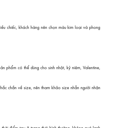
hiều chiếc, khách hàng nên chọn màu kim loại và phong
n phẩm có thể dùng cho sinh nhật, kỷ niệm, Valentine,
hắc chắn về size, nên tham khảo size nhẫn người nhận
thời điểm tay ở trạng thái bình thường, không quá lạnh