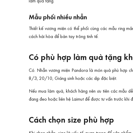
làm quà tặng.
Mẫu phối nhiều nhẫn
Thiết kế vương miện có thể phối cùng các mẫu ring mả
cách hài hòa để bàn tay trông tinh tế.
Có phù hợp làm quà tặng k
Có. Nhẫn vương miện Pandora là món quà phù hợp cho k
8/3, 20/10, Giáng sinh hoặc các dịp đặc biệt.
Nếu mua làm quà, khách hàng nên ưu tiên các mẫu dễ 
đang đeo hoặc liên hệ Laimut để được tư vấn trước khi đ
Cách chọn size phù hợp
Khi chọn nhẫn, size là yếu tố quan trọng để sản phẩm 