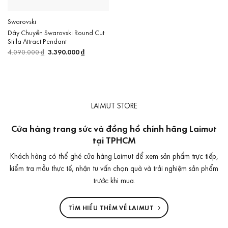
Swarovski
Dây Chuyền Swarovski Round Cut
Stilla Attract Pendant
4.090.000
₫
Giá
3.390.000
₫
Giá
gốc
hiện
là:
tại
4.090.000 ₫.
là:
3.390.000 ₫.
LAIMUT STORE
Cửa hàng trang sức và đồng hồ chính hãng Laimut
tại TPHCM
Khách hàng có thể ghé cửa hàng Laimut để xem sản phẩm trực tiếp,
kiểm tra mẫu thực tế, nhận tư vấn chọn quà và trải nghiệm sản phẩm
trước khi mua.
TÌM HIỂU THÊM VỀ LAIMUT