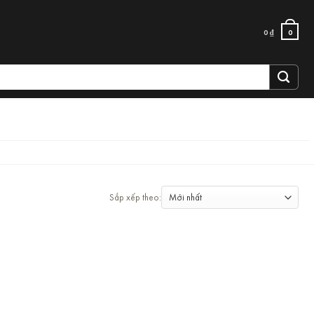
0
₫
0