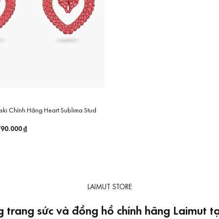
ski Chính Hãng Heart Sublima Stud
á
790.000
₫
Giá
c
hiện
tại
90.000 ₫.
là:
3.790.000 ₫.
LAIMUT STORE
 trang sức và đồng hồ chính hãng Laimut 