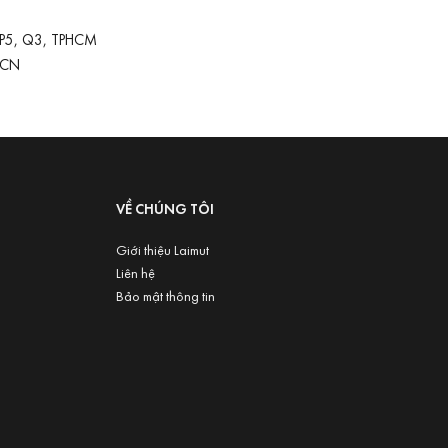
 P5, Q3, TPHCM
-CN
VỀ CHÚNG TÔI
Giới thiệu Laimut
Liên hệ
Bảo mật thông tin