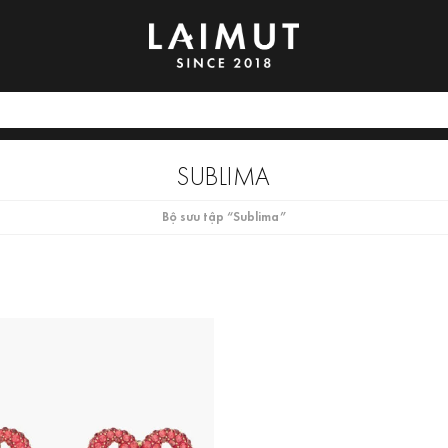
SUBLIMA
Bộ sưu tập “Sublima”