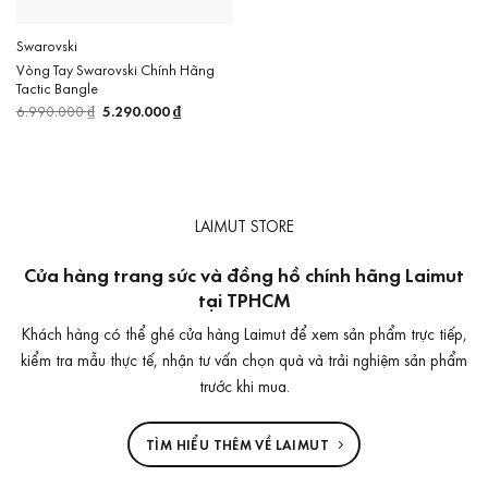
Swarovski
Vòng Tay Swarovski Chính Hãng
Tactic Bangle
6.990.000
₫
Giá
5.290.000
₫
Giá
gốc
hiện
là:
tại
6.990.000 ₫.
là:
5.290.000 ₫.
LAIMUT STORE
Cửa hàng trang sức và đồng hồ chính hãng Laimut
tại TPHCM
Khách hàng có thể ghé cửa hàng Laimut để xem sản phẩm trực tiếp,
kiểm tra mẫu thực tế, nhận tư vấn chọn quà và trải nghiệm sản phẩm
trước khi mua.
TÌM HIỂU THÊM VỀ LAIMUT