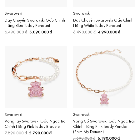
Swarovski
Swarovski
Dây Chuyền Swarovski Gấu Chính
Dây Chuyền Swarovski Gấu Chính
Hãng Blue Teddy Pendant
Hãng White Teddy Pendant
6.490.000
₫
Giá
5.090.000
₫
Giá
6.490.000
₫
Giá
4.990.000
₫
Giá
gốc
hiện
gốc
hiện
là:
tại
là:
tại
6.490.000 ₫.
là:
6.490.000 ₫.
là:
5.090.000 ₫.
4.990.000 
Swarovski
Swarovski
Vòng Tay Swarovski Gấu Ngọc Trai
Vòng Cổ Swarovski Gấu Ngọc Trai
Chính Hãng Pink Teddy Bracelet
Chính Hãng Pink Teddy Pendant
(Phim My Demon)
7.890.000
₫
Giá
5.790.000
₫
Giá
gốc
hiện
7.690.000
₫
Giá
6.190.000
₫
Giá