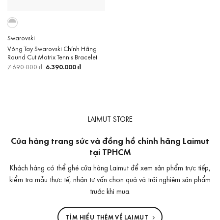
Swarovski
Vòng Tay Swarovski Chính Hãng
Round Cut Matrix Tennis Bracelet
7.690.000
₫
Giá
6.390.000
₫
Giá
gốc
hiện
là:
tại
7.690.000 ₫.
là:
6.390.000 ₫.
LAIMUT STORE
Cửa hàng trang sức và đồng hồ chính hãng Laimut
tại TPHCM
Khách hàng có thể ghé cửa hàng Laimut để xem sản phẩm trực tiếp,
kiểm tra mẫu thực tế, nhận tư vấn chọn quà và trải nghiệm sản phẩm
trước khi mua.
TÌM HIỂU THÊM VỀ LAIMUT