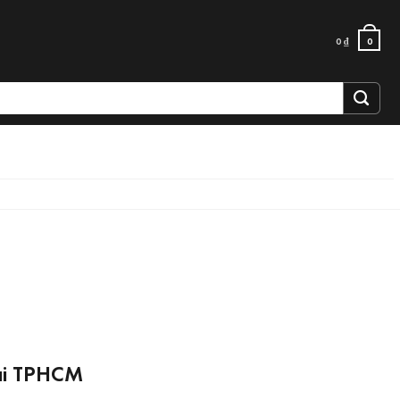
0
₫
0
tại TPHCM