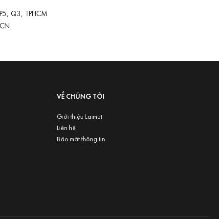
 P5, Q3, TPHCM
-CN
VỀ CHÚNG TÔI
Giới thiệu Laimut
Liên hệ
Bảo mật thông tin