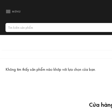
Bỏ
qua
MENU
nội
dung
Tìm
kiếm:
Không tìm thấy sản phẩm nào khớp với lựa chọn của bạn.
Cửa hàng