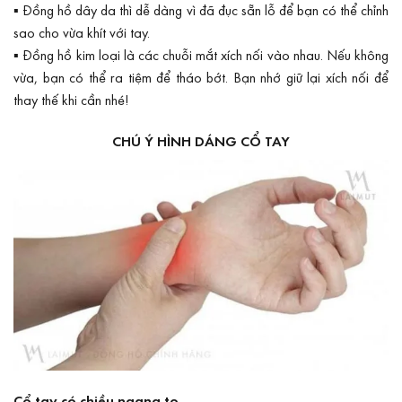
▪ Đồng hồ dây da thì dễ dàng vì đã đục sẵn lỗ để bạn có thể chỉnh
sao cho vừa khít với tay.
▪ Đồng hồ kim loại là các chuỗi mắt xích nối vào nhau. Nếu không
vừa, bạn có thể ra tiệm để tháo bớt. Bạn nhớ giữ lại xích nối để
thay thế khi cần nhé!
CHÚ Ý HÌNH DÁNG CỔ TAY
Cổ tay có chiều ngang to