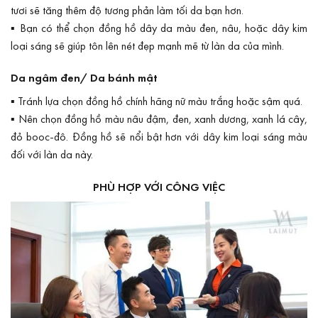
tươi sẽ tăng thêm độ tương phản làm tối da bạn hơn.
▪ Bạn có thể chọn đồng hồ dây da màu đen, nâu, hoặc dây kim
loại sáng sẽ giúp tôn lên nét đẹp mạnh mẽ từ làn da của mình.
Da ngâm đen/ Da bánh mật
▪ Tránh lựa chọn đồng hồ chính hãng nữ màu trắng hoặc sậm quá.
▪ Nên chọn đồng hồ màu nâu đậm, đen, xanh dương, xanh lá cây,
đỏ booc-đô. Đồng hồ sẽ nổi bật hơn với dây kim loại sáng màu
đối với làn da này.
PHÙ HỢP VỚI CÔNG VIỆC