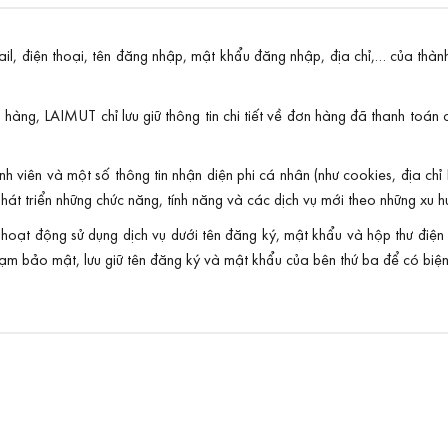
l, điện thoại, tên đăng nhập, mật khẩu đăng nhập, địa chỉ,… của thành 
n hàng, LAIMUT chỉ lưu giữ thông tin chi tiết về đơn hàng đã thanh toá
viên và một số thông tin nhận diện phi cá nhân (như cookies, địa chỉ IP
hát triển những chức năng, tính năng và các dịch vụ mới theo những xu hư
 hoạt động sử dụng dịch vụ dưới tên đăng ký, mật khẩu và hộp thư điện 
phạm bảo mật, lưu giữ tên đăng ký và mật khẩu của bên thứ ba để có biện