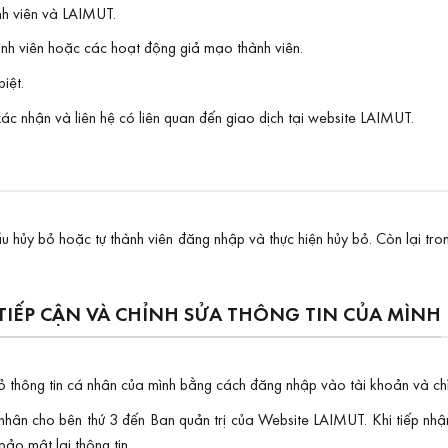
nh viên và LAIMUT.
nh viên hoặc các hoạt động giả mạo thành viên.
iệt.
ác nhận và liên hệ có liên quan đến giao dịch tại website LAIMUT.
cầu hủy bỏ hoặc tự thành viên đăng nhập và thực hiện hủy bỏ. Còn lại tr
TIẾP CẬN VÀ CHỈNH SỬA THÔNG TIN CỦA MÌNH
bỏ thông tin cá nhân của mình bằng cách đăng nhập vào tài khoản và ch
các nhân cho bên thứ 3 đến Ban quản trị của Website LAIMUT. Khi tiếp nh
bảo mật lại thông tin.