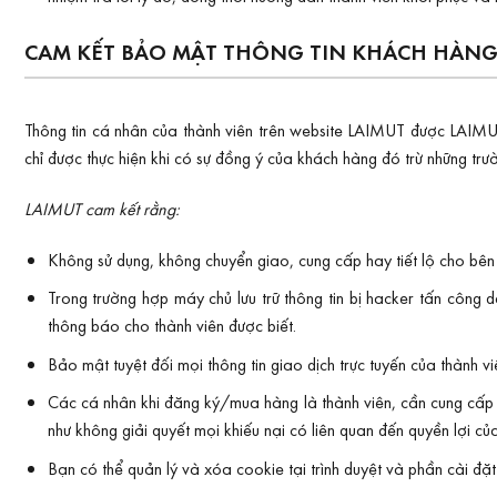
CAM KẾT BẢO MẬT THÔNG TIN KHÁCH HÀN
Thông tin cá nhân của thành viên trên website LAIMUT được LAIMUT 
chỉ được thực hiện khi có sự đồng ý của khách hàng đó trừ những trư
LAIMUT cam kết rằng:
Không sử dụng, không chuyển giao, cung cấp hay tiết lộ cho bên 
Trong trường hợp máy chủ lưu trữ thông tin bị hacker tấn công 
thông báo cho thành viên được biết.
Bảo mật tuyệt đối mọi thông tin giao dịch trực tuyến của thành 
Các cá nhân khi đăng ký/mua hàng là thành viên, cần cung cấp đầ
như không giải quyết mọi khiếu nại có liên quan đến quyền lợi củ
Bạn có thể quản lý và xóa cookie tại trình duyệt và phần cài đặt c