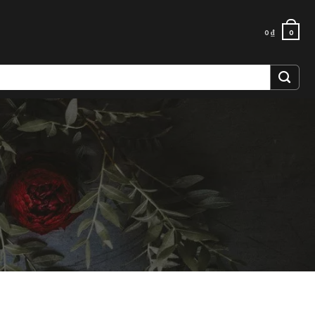
0
₫
0