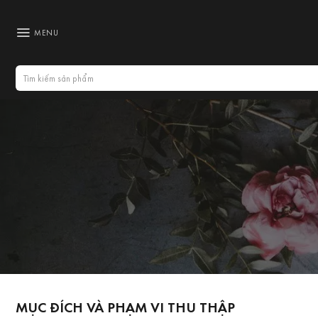
Bỏ
qua
MENU
nội
dung
Tìm
kiếm:
MỤC ĐÍCH VÀ PHẠM VI THU THẬP