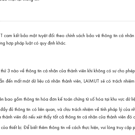
G
cam kết bảo mật tuyệt đối theo chính sách bảo vệ thông tin cá nhân củ
ờng hợp pháp luật có quy định khác.
thứ 3 nào về thông tin cá nhân của thành viên khi không có sự cho phép 
dẫn đến mất mát dữ liệu cá nhân thành viên, LAIMUT sẽ có trách nhiệm 
viên bao gồm thông tin hóa đơn kế toán chứng từ số hóa tại khu vực dữ 
y đủ thông tin có liên quan, và chịu trách nhiệm về tính pháp lý của n
a thành viên đó nếu xét thấy tất cả thông tin cá nhân của thành viên đó
ủa thiết bị. Để biết thêm thông tin về cách thực hiện, vui lòng truy cập p