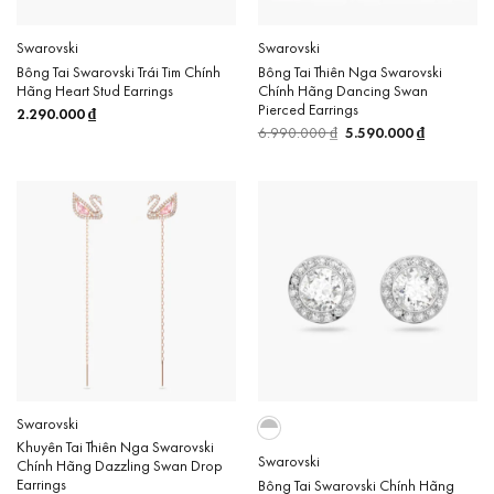
Swarovski
Swarovski
Bông Tai Swarovski Trái Tim Chính
Bông Tai Thiên Nga Swarovski
Hãng Heart Stud Earrings
Chính Hãng Dancing Swan
Pierced Earrings
2.290.000
₫
6.990.000
₫
Giá
5.590.000
₫
Giá
gốc
hiện
là:
tại
6.990.000 ₫.
là:
5.590.000 
Swarovski
Khuyên Tai Thiên Nga Swarovski
Swarovski
Chính Hãng Dazzling Swan Drop
Earrings
Bông Tai Swarovski Chính Hãng