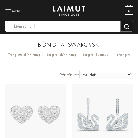
Bỏ
0
qua
nội
Tìm
dung
kiếm:
BÔNG TAI SWAROVSKI
Trang sức chính hãng
Bông tai chính hãng
Bông tai Swarovski
Trang 4
/
/
/