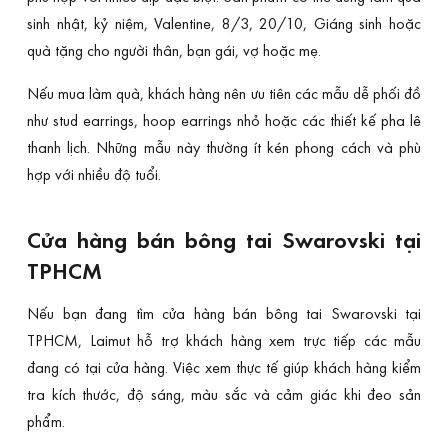
sinh nhật, kỷ niệm, Valentine, 8/3, 20/10, Giáng sinh hoặc
quà tặng cho người thân, bạn gái, vợ hoặc mẹ.
Nếu mua làm quà, khách hàng nên ưu tiên các mẫu dễ phối đồ
như stud earrings, hoop earrings nhỏ hoặc các thiết kế pha lê
thanh lịch. Những mẫu này thường ít kén phong cách và phù
hợp với nhiều độ tuổi.
Cửa hàng bán bông tai Swarovski tại
TPHCM
Nếu bạn đang tìm cửa hàng bán bông tai Swarovski tại
TPHCM, Laimut hỗ trợ khách hàng xem trực tiếp các mẫu
đang có tại cửa hàng. Việc xem thực tế giúp khách hàng kiểm
tra kích thước, độ sáng, màu sắc và cảm giác khi đeo sản
phẩm.