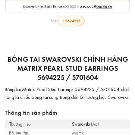
Sweater Uniks Black Edition
600.000
₫
249.000
₫
Xem chi tiết
5694225
SKU:
BÔNG TAI SWAROVSKI CHÍNH HÃNG
MATRIX PEARL STUD EARRINGS
5694225 / 5701604
Bông tai Matrix Pearl Stud Earrings 5694225 / 5701604 chính
hãng là chiếc bông tai sang trọng đến từ thương hiệu Swarovski.
Thông tin sản phẩm
Thương hiệu
Swarovski
(Áo)
Bộ sưu tập
Matrix