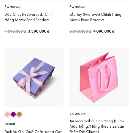
Swarovski
Swarovski
Dây Chuyền Swarovski Chính
Lắc Tay Swarovski Chính Hãng
Hãng Matrix Pearl Pendant
Matrix Pearl Bracelet
Giá
3.390.000
₫
Giá
Giá
4.090.000
₫
Giá
4.090.000
₫
5.090.000
₫
gốc
hiện
gốc
hiện
là:
tại
là:
tại
4.090.000 ₫.
là:
5.090.000 ₫.
là:
3.390.000 ₫.
4.090.000 
Swarovski
Túi Swarovski Chính Hãng (Giao
Laimut
Màu Trắng/Hồng Theo Size Sản
Dịch Vụ Gói Quà Chất Lượng Cao
Phẩm Đặt Chung)