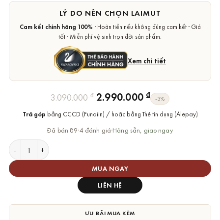
LÝ DO NÊN CHỌN LAIMUT
Cam kết chính hãng 100%
· Hoàn tiền nếu không đúng cam kết · Giá
tốt · Miễn phí vệ sinh trọn đời sản phẩm.
Xem chi tiết
Giá
Giá
₫
2.990.000
₫
3.090.000
-3%
gốc
hiện
Trả góp
bằng CCCD (Fundiin) / hoặc bằng Thẻ tín dụng (Alepay)
là:
tại
3.090.000 ₫.
là:
Đã bán 89
·
4 đánh giá
·
Hàng sẵn, giao ngay
2.990.000 ₫.
Bông Tai Swarovski Chính Hãng Matrix Pearl Stud Earrings số 
MUA NGAY
LIÊN HỆ
ƯU ĐÃI MUA KÈM