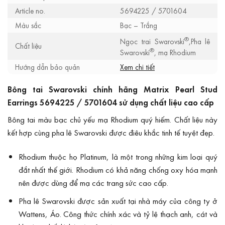
Article no.
5694225 / 5701604
Màu sắc
Bạc – Trắng
®
Ngọc trai Swarovski
,Pha lê
Chất liệu
®
Swarovski
, mạ Rhodium
Hướng dẫn bảo quản
Xem chi tiết
Bông tai Swarovski chính hãng Matrix Pearl Stud
Earrings 5694225 / 5701604 sử dụng chất liệu cao cấp
Bông tai màu bạc chủ yếu mạ Rhodium quý hiếm. Chất liệu này
kết hợp cùng pha lê Swarovski được điêu khắc tinh tế tuyệt đẹp.
Rhodium thuộc họ Platinum, là một trong những kim loại quý
đắt nhất thế giới. Rhodium có khả năng chống oxy hóa mạnh
nên được dùng để mạ các trang sức cao cấp.
Pha lê Swarovski được sản xuất tại nhà máy của công ty ở
Wattens, Áo. Công thức chính xác và tỷ lệ thạch anh, cát và