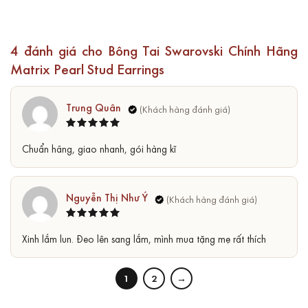
4 đánh giá cho
Bông Tai Swarovski Chính Hãng
Matrix Pearl Stud Earrings
Trung Quân
Được xếp
5
Chuẩn hãng, giao nhanh, gói hàng kĩ
hạng
5
sao
Nguyễn Thị Như Ý
Được xếp
5
Xinh lắm lun. Đeo lên sang lắm, mình mua tặng mẹ rất thích
hạng
5
sao
1
2
→