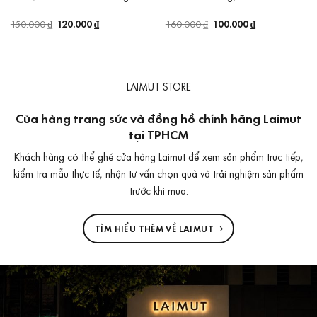
Giá
120.000
₫
Giá
Giá
100.000
₫
Giá
150.000
₫
160.000
₫
gốc
hiện
gốc
hiện
là:
tại
là:
tại
150.000 ₫.
là:
160.000 ₫.
là:
120.000 ₫.
100.000 ₫.
LAIMUT STORE
Cửa hàng trang sức và đồng hồ chính hãng Laimut
tại TPHCM
Khách hàng có thể ghé cửa hàng Laimut để xem sản phẩm trực tiếp,
kiểm tra mẫu thực tế, nhận tư vấn chọn quà và trải nghiệm sản phẩm
trước khi mua.
TÌM HIỂU THÊM VỀ LAIMUT