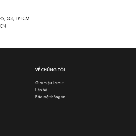
 P5, Q3, TPHCM
-CN
VỀ CHÚNG TÔI
Giới thiệu Laimut
Liên hệ
Bảo mật thông tin