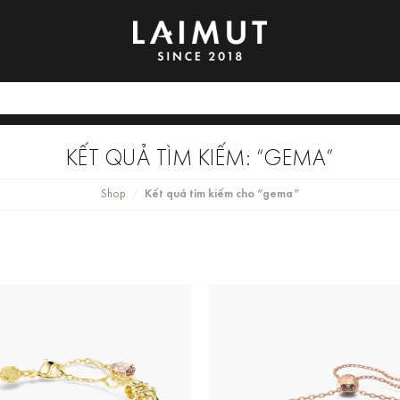
KẾT QUẢ TÌM KIẾM: “GEMA”
Shop
Kết quả tìm kiếm cho “gema”
/