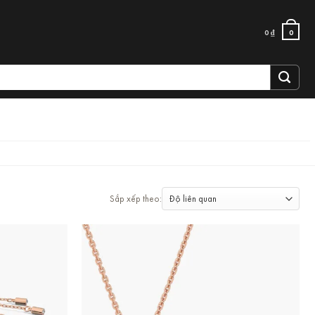
0
₫
0