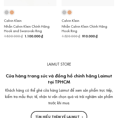
Calvin Klein
Calvin Klein
Nhẫn Calvin Klein Chính Hãng
Nhẫn Calvin Klein Chính Hãng
Hook and Swarovski Ring
Hook Ring
1.830.000
₫
Giá
1.100.000
₫
Giá
1.520.000
₫
Giá
910.000
₫
Giá
gốc
hiện
gốc
hiện
là:
tại
là:
tại
1.830.000 ₫.
là:
1.520.000 ₫.
là:
1.100.000 ₫.
910.000 ₫.
LAIMUT STORE
Cửa hàng trang sức và đồng hồ chính hãng Laimut
tại TPHCM
Khách hàng có thể ghé cửa hàng Laimut để xem sản phẩm trực tiếp,
kiểm tra mẫu thực tế, nhận tư vấn chọn quà và trải nghiệm sản phẩm
trước khi mua.
TÌM HIỂU THÊM VỀ LAIMUT