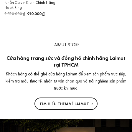
Nhẫn Calvin Klein Chính Hãng
Hook Ring
1.520.000
₫
Giá
910.000
₫
Giá
gốc
hiện
là:
tại
1.520.000 ₫.
là:
910.000 ₫.
LAIMUT STORE
Cửa hàng trang sức và đồng hồ chính hãng Laimut
tại TPHCM
Khách hàng có thể ghé cửa hàng Laimut để xem sản phẩm trực tiếp,
kiểm tra mẫu thực tế, nhận tư vấn chọn quà và trải nghiệm sản phẩm
trước khi mua.
TÌM HIỂU THÊM VỀ LAIMUT