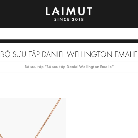
BỘ SƯU TẬP DANIEL WELLINGTON EMALIE
Bộ sưu tập “Bộ sưu tập Daniel Wellington Emalie”