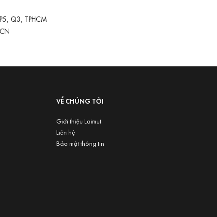
 P5, Q3, TPHCM
-CN
VỀ CHÚNG TÔI
Giới thiệu Laimut
Liên hệ
Bảo mật thông tin