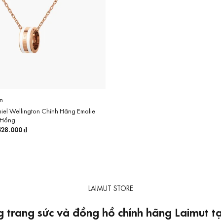
n
el Wellington Chính Hãng Emalie
 Hồng
á
428.000
₫
Giá
c
hiện
tại
29.000 ₫.
là:
2.428.000 ₫.
LAIMUT STORE
 trang sức và đồng hồ chính hãng Laimut 