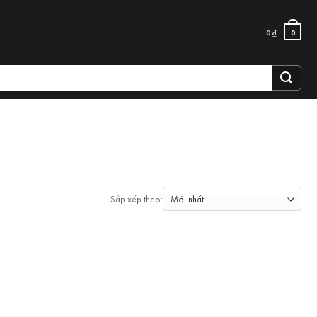
0
₫
0