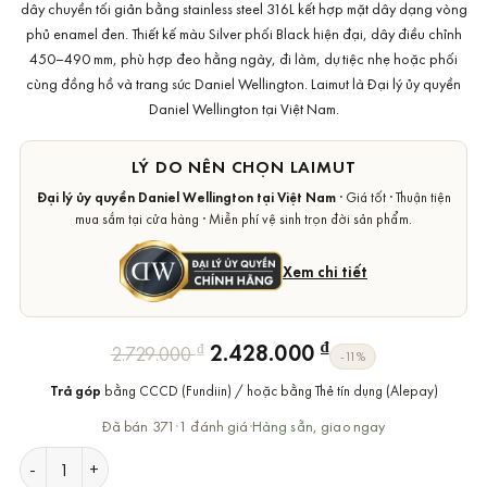
dây chuyền tối giản bằng stainless steel 316L kết hợp mặt dây dạng vòng
phủ enamel đen. Thiết kế màu Silver phối Black hiện đại, dây điều chỉnh
450–490 mm, phù hợp đeo hằng ngày, đi làm, dự tiệc nhẹ hoặc phối
cùng đồng hồ và trang sức Daniel Wellington. Laimut là Đại lý ủy quyền
Daniel Wellington tại Việt Nam.
LÝ DO NÊN CHỌN LAIMUT
Đại lý ủy quyền Daniel Wellington tại Việt Nam
· Giá tốt · Thuận tiện
mua sắm tại cửa hàng · Miễn phí vệ sinh trọn đời sản phẩm.
Xem chi tiết
Giá
Giá
₫
2.428.000
₫
2.729.000
-11%
gốc
hiện
Trả góp
bằng CCCD (Fundiin) / hoặc bằng Thẻ tín dụng (Alepay)
là:
tại
2.729.000 ₫.
là:
Đã bán 371
·
1 đánh giá
·
Hàng sẵn, giao ngay
2.428.000 ₫.
Dây chuyền Daniel Wellington DW00400307 Emalie Necklace S