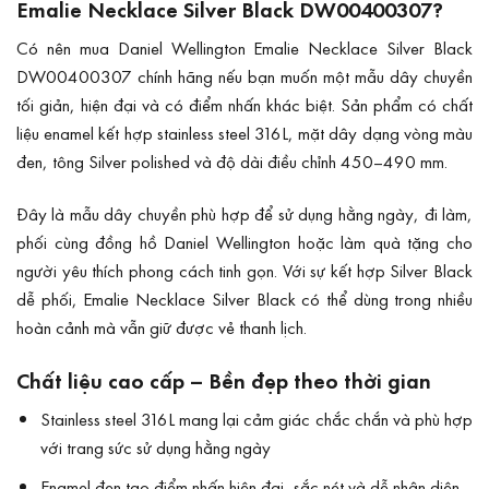
Emalie Necklace Silver Black DW00400307?
Có nên mua Daniel Wellington Emalie Necklace Silver Black
DW00400307 chính hãng nếu bạn muốn một mẫu dây chuyền
tối giản, hiện đại và có điểm nhấn khác biệt. Sản phẩm có chất
liệu enamel kết hợp stainless steel 316L, mặt dây dạng vòng màu
đen, tông Silver polished và độ dài điều chỉnh 450–490 mm.
Đây là mẫu dây chuyền phù hợp để sử dụng hằng ngày, đi làm,
phối cùng đồng hồ Daniel Wellington hoặc làm quà tặng cho
người yêu thích phong cách tinh gọn. Với sự kết hợp Silver Black
dễ phối, Emalie Necklace Silver Black có thể dùng trong nhiều
hoàn cảnh mà vẫn giữ được vẻ thanh lịch.
Chất liệu cao cấp – Bền đẹp theo thời gian
Stainless steel 316L mang lại cảm giác chắc chắn và phù hợp
với trang sức sử dụng hằng ngày
Enamel đen tạo điểm nhấn hiện đại, sắc nét và dễ nhận diện