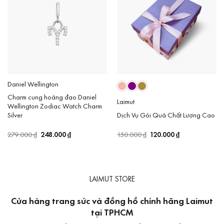
Daniel Wellington
Charm cung hoàng đạo Daniel
Laimut
Wellington Zodiac Watch Charm
Dịch Vụ Gói Quà Chất Lượng Cao
Silver
Giá
120.000
₫
Giá
Giá
248.000
₫
Giá
150.000
₫
279.000
₫
gốc
hiện
gốc
hiện
là:
tại
là:
tại
150.000 ₫.
là:
279.000 ₫.
là:
120.000 ₫.
248.000 ₫.
LAIMUT STORE
Cửa hàng trang sức và đồng hồ chính hãng Laimut
tại TPHCM