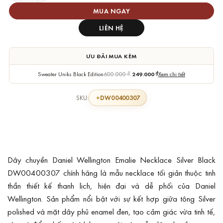
MUA NGAY
LIÊN HỆ
ƯU ĐÃI MUA KÈM
Sweater Uniks Black Edition
600.000
₫
249.000
₫
Xem chi tiết
DW00400307
SKU:
Dây chuyền Daniel Wellington Emalie Necklace Silver Black
DW00400307 chính hãng là mẫu necklace tối giản thuộc tinh
thần thiết kế thanh lịch, hiện đại và dễ phối của Daniel
Wellington. Sản phẩm nổi bật với sự kết hợp giữa tông Silver
polished và mặt dây phủ enamel đen, tạo cảm giác vừa tinh tế,