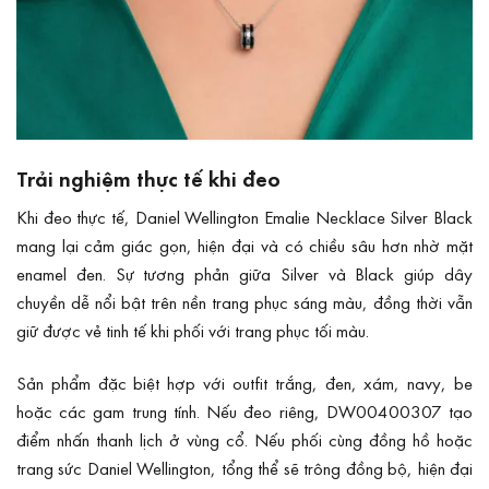
Trải nghiệm thực tế khi đeo
Khi đeo thực tế, Daniel Wellington Emalie Necklace Silver Black
mang lại cảm giác gọn, hiện đại và có chiều sâu hơn nhờ mặt
enamel đen. Sự tương phản giữa Silver và Black giúp dây
chuyền dễ nổi bật trên nền trang phục sáng màu, đồng thời vẫn
giữ được vẻ tinh tế khi phối với trang phục tối màu.
Sản phẩm đặc biệt hợp với outfit trắng, đen, xám, navy, be
hoặc các gam trung tính. Nếu đeo riêng, DW00400307 tạo
điểm nhấn thanh lịch ở vùng cổ. Nếu phối cùng đồng hồ hoặc
trang sức Daniel Wellington, tổng thể sẽ trông đồng bộ, hiện đại