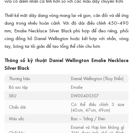
vừa có điểm nhấn cá tính hơn so với các mẫu dây chuyền trơn.
Thiết kế mặt dây dạng vòng mang lại vẻ gọn, cân đối và dễ ứng
dụng trong nhiều hoàn cảnh. Với độ dài điều chỉnh 450–490
mm, Emalie Necklace Silver Black phù hợp để đeo riêng, phối
cùng đồng hồ Daniel Wellington hoặc kết hợp với nhẫn, vòng
tay, bông tai tối giản để tạo tổng thể chỉn chu hơn.
Thông số kỹ thuật Daniel Wellington Emalie Necklace
Silver Black
Thương hiệu
Daniel Wellington (Thụy Điển)
Bộ sưu tập
Emalie
SKU
DW00400307
Có thể điều chỉnh 3 size
Chiều dài
(45cm, 47cm, 49cm)
Màu sắc
Bạc – Trắng / Đen
Enamel và Hợp kim không gỉ
Chất liệu
316L được tinh chế và đánh