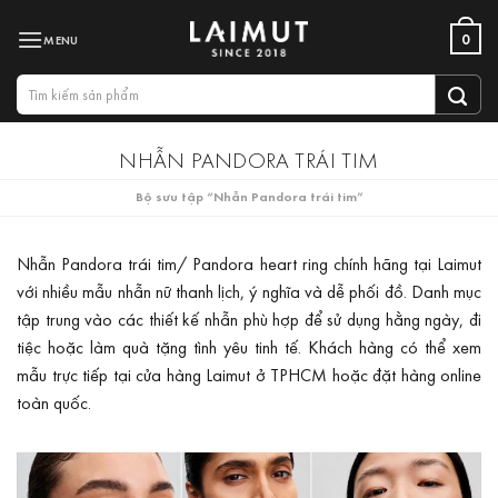
Bỏ
0
qua
nội
Tìm
dung
kiếm:
NHẪN PANDORA TRÁI TIM
Bộ sưu tập “Nhẫn Pandora trái tim”
Nhẫn Pandora trái tim/ Pandora heart ring chính hãng tại Laimut
với nhiều mẫu nhẫn nữ thanh lịch, ý nghĩa và dễ phối đồ. Danh mục
tập trung vào các thiết kế nhẫn phù hợp để sử dụng hằng ngày, đi
tiệc hoặc làm quà tặng tình yêu tinh tế. Khách hàng có thể xem
mẫu trực tiếp tại cửa hàng Laimut ở TPHCM hoặc đặt hàng online
toàn quốc.