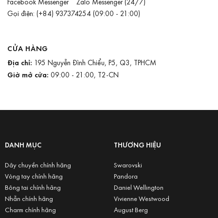
Facebook Messenger
Zalo Messenger
(24/7)
Gọi điện:
(+84) 937374254
(09:00 - 21:00)
CỬA HÀNG
Địa chỉ:
195 Nguyễn Đình Chiểu, P5, Q3, TPHCM
Giờ mở cửa:
09:00 - 21:00, T2-CN
DANH MỤC
THƯƠNG HIỆU
Dây chuyền chính hãng
Swarovski
Vòng tay chính hãng
Pandora
Bông tai chính hãng
Daniel Wellington
Nhẫn chính hãng
Vivienne Westwood
Charm chính hãng
August Berg