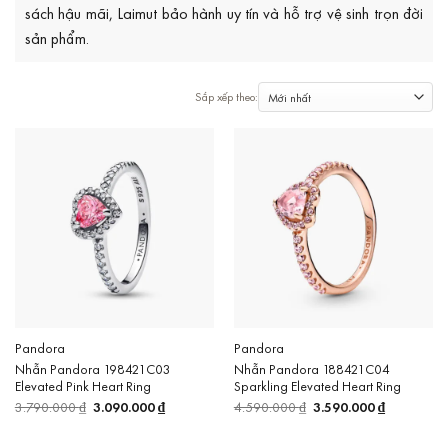
sách hậu mãi, Laimut bảo hành uy tín và hỗ trợ vệ sinh trọn đời
sản phẩm.
Pandora
Pandora
Nhẫn Pandora 198421C03
Nhẫn Pandora 188421C04
Elevated Pink Heart Ring
Sparkling Elevated Heart Ring
3.790.000
₫
Giá
3.090.000
₫
Giá
4.590.000
₫
Giá
3.590.000
₫
Giá
gốc
hiện
gốc
hiện
là:
tại
là:
tại
3.790.000 ₫.
là:
4.590.000 ₫.
là: