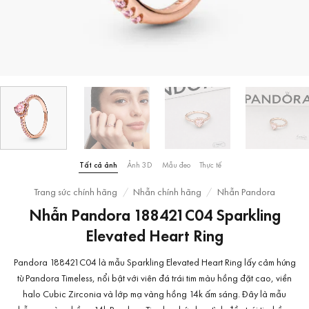
Tất cả ảnh
Ảnh 3D
Mẫu đeo
Thực tế
Trang sức chính hãng
/
Nhẫn chính hãng
/
Nhẫn Pandora
Nhẫn Pandora 188421C04 Sparkling
Elevated Heart Ring
Pandora 188421C04 là mẫu Sparkling Elevated Heart Ring lấy cảm hứng
từ Pandora Timeless, nổi bật với viên đá trái tim màu hồng đặt cao, viền
halo Cubic Zirconia và lớp mạ vàng hồng 14k ấm sáng. Đây là mẫu