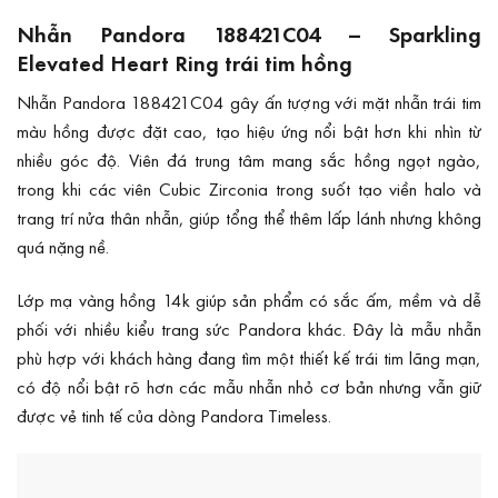
Nhẫn Pandora 188421C04 – Sparkling
Elevated Heart Ring trái tim hồng
Nhẫn Pandora 188421C04 gây ấn tượng với mặt nhẫn trái tim
màu hồng được đặt cao, tạo hiệu ứng nổi bật hơn khi nhìn từ
nhiều góc độ. Viên đá trung tâm mang sắc hồng ngọt ngào,
trong khi các viên Cubic Zirconia trong suốt tạo viền halo và
trang trí nửa thân nhẫn, giúp tổng thể thêm lấp lánh nhưng không
quá nặng nề.
Lớp mạ vàng hồng 14k giúp sản phẩm có sắc ấm, mềm và dễ
phối với nhiều kiểu trang sức Pandora khác. Đây là mẫu nhẫn
phù hợp với khách hàng đang tìm một thiết kế trái tim lãng mạn,
có độ nổi bật rõ hơn các mẫu nhẫn nhỏ cơ bản nhưng vẫn giữ
được vẻ tinh tế của dòng Pandora Timeless.