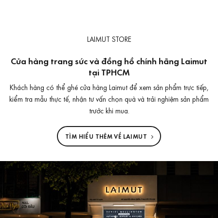
gốc
hiện
là:
tại
150.000 ₫.
là:
120.000 ₫.
LAIMUT STORE
Cửa hàng trang sức và đồng hồ chính hãng Laimut
tại TPHCM
Khách hàng có thể ghé cửa hàng Laimut để xem sản phẩm trực tiếp,
kiểm tra mẫu thực tế, nhận tư vấn chọn quà và trải nghiệm sản phẩm
trước khi mua.
TÌM HIỂU THÊM VỀ LAIMUT