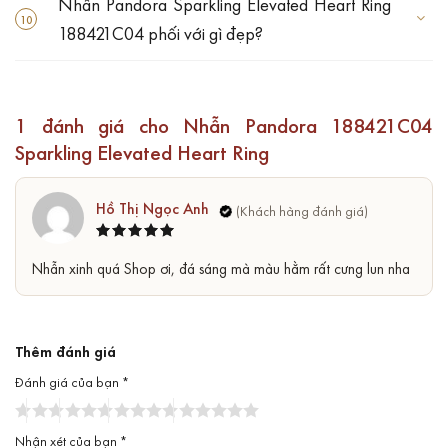
Nhẫn Pandora Sparkling Elevated Heart Ring
188421C04 phối với gì đẹp?
1 đánh giá cho
Nhẫn Pandora 188421C04
Sparkling Elevated Heart Ring
Hồ Thị Ngọc Anh
Được xếp
5
Nhẫn xinh quá Shop ơi, đá sáng mà màu hằm rất cưng lun nha
hạng
5
sao
Thêm đánh giá
Đánh giá của bạn
*
Nhận xét của bạn
*