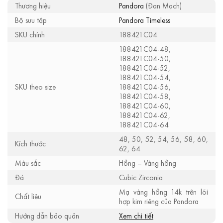
Thương hiệu
Pandora
(Đan Mạch)
Bộ sưu tập
Pandora Timeless
SKU chính
188421C04
188421C04-48,
188421C04-50,
188421C04-52,
188421C04-54,
SKU theo size
188421C04-56,
188421C04-58,
188421C04-60,
188421C04-62,
188421C04-64
48, 50, 52, 54, 56, 58, 60,
Kích thước
62, 64
Màu sắc
Hồng – Vàng hồng
Đá
Cubic Zirconia
Mạ vàng hồng 14k trên lõi
Chất liệu
hợp kim riêng của Pandora
Hướng dẫn bảo quản
Xem chi tiết