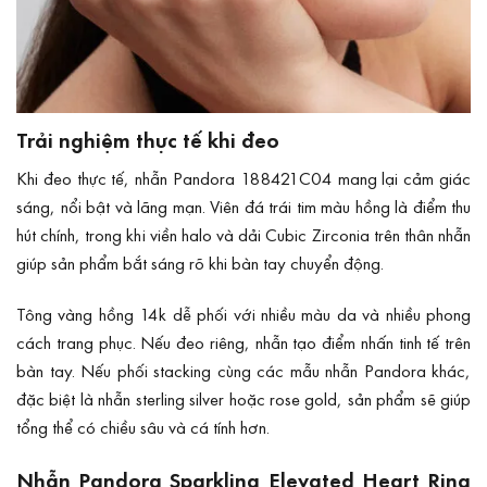
Trải nghiệm thực tế khi đeo
Khi đeo thực tế, nhẫn Pandora 188421C04 mang lại cảm giác
sáng, nổi bật và lãng mạn. Viên đá trái tim màu hồng là điểm thu
hút chính, trong khi viền halo và dải Cubic Zirconia trên thân nhẫn
giúp sản phẩm bắt sáng rõ khi bàn tay chuyển động.
Tông vàng hồng 14k dễ phối với nhiều màu da và nhiều phong
cách trang phục. Nếu đeo riêng, nhẫn tạo điểm nhấn tinh tế trên
bàn tay. Nếu phối stacking cùng các mẫu nhẫn Pandora khác,
đặc biệt là nhẫn sterling silver hoặc rose gold, sản phẩm sẽ giúp
tổng thể có chiều sâu và cá tính hơn.
Nhẫn Pandora Sparkling Elevated Heart Ring