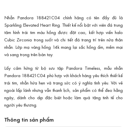
Nhẫn Pandora 188421C04 chính hãng có tên đầy đủ là
Sparkling Elevated Heart Ring. Thiết kế nổi bật với viên đá trung
tâm hình trái tim màu hồng được đặt cao, kết hợp viền halo
Cubic Zirconia trong suốt và chi tiết đá trang trí trên nửa thân
nhẫn. Lớp mạ vàng hồng 14k mang lại sắc hồng ấm, mềm mại
và sang trọng trên bàn tay.
Lấy cảm hứng từ bộ sưu tập Pandora Timeless, mẫu nhẫn
Pandora 188421C04 phù hợp với khách hàng yêu thích thiết kế
trái tim, nhẫn hứa hẹn và trang sức có ý nghĩa tình yêu. Với vẻ
ngoài lấp lánh nhưng vẫn thanh lịch, sản phẩm có thể đeo hằng
ngày, dành cho dịp đặc biệt hoặc làm quà tặng tinh tế cho
người yêu thương.
Thông tin sản phẩm