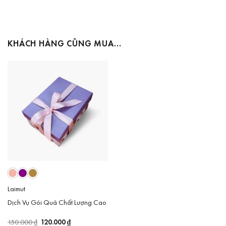
KHÁCH HÀNG CŨNG MUA…
Laimut
Dịch Vụ Gói Quà Chất Lượng Cao
Giá
120.000
₫
Giá
150.000
₫