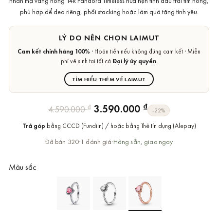
nhẫn mạ vàng hồng 14k Pandora Timeless hứa hẹn tình đầu trái tim hồng,
phù hợp để đeo riêng, phối stacking hoặc làm quà tặng tình yêu.
LÝ DO NÊN CHỌN LAIMUT
Cam kết chính hãng 100%
· Hoàn tiền nếu không đúng cam kết · Miễn
phí vệ sinh tại tất cả
Đại lý ủy quyền
.
TÌM HIỂU THÊM VỀ LAIMUT
Giá
Giá
₫
3.590.000
₫
4.590.000
-22%
gốc
hiện
Trả góp
bằng CCCD (Fundiin) / hoặc bằng Thẻ tín dụng (Alepay)
là:
tại
4.590.000 ₫.
là:
Đã bán 320
·
1 đánh giá
·
Hàng sẵn, giao ngay
3.590.000 ₫.
Màu sắc