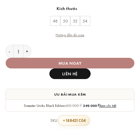
Kích thước
48
50
52
54
Hướng dẫn đo size
Nhẫn Pandora 188421C04 Sparkling Elevated Heart Ring số l
MUA NGAY
LIÊN HỆ
ƯU ĐÃI MUA KÈM
Sweater Uniks Black Edition
600.000
₫
249.000
₫
Xem chi tiết
188421C04
SKU: