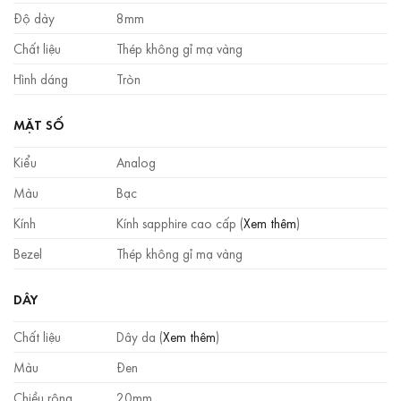
Độ dày
8mm
Chất liệu
Thép không gỉ mạ vàng
Hình dáng
Tròn
MẶT SỐ
Kiểu
Analog
Màu
Bạc
Kính
Kính sapphire cao cấp (
Xem thêm
)
Bezel
Thép không gỉ mạ vàng
DÂY
Chất liệu
Dây da (
Xem thêm
)
Màu
Đen
Chiều rộng
20mm