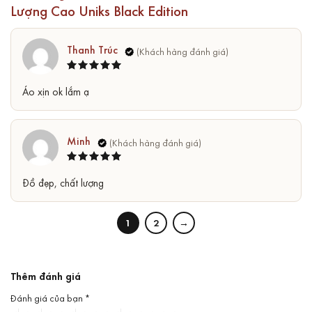
Lượng Cao Uniks Black Edition
Thanh Trúc
Được xếp
5
Áo xịn ok lắm ạ
hạng
5
sao
Minh
Được xếp
5
Đồ đẹp, chất lượng
hạng
5
sao
1
2
→
Thêm đánh giá
Đánh giá của bạn
*