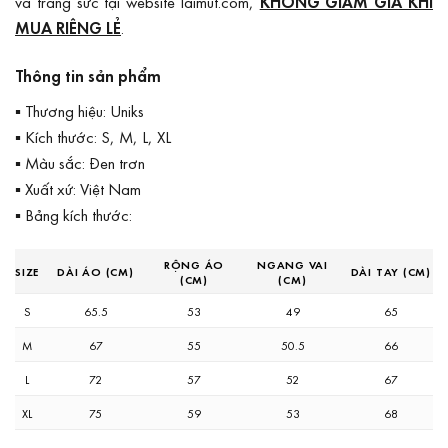
và trang sức tại website laimut.com,
KHÔNG GIẢM GIÁ KHI
MUA RIÊNG LẺ
.
Thông tin sản phẩm
▪ Thương hiệu: Uniks
▪ Kích thước: S, M, L, XL
▪ Màu sắc: Đen trơn
▪ Xuất xứ: Việt Nam
▪ Bảng kích thước:
RỘNG ÁO
NGANG VAI
SIZE
DÀI ÁO (CM)
DÀI TAY (CM)
(CM)
(CM)
S
65.5
53
49
65
M
67
55
50.5
66
L
72
57
52
67
XL
75
59
53
68