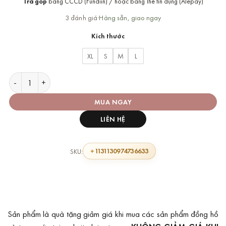
Trả góp
bằng CCCD (Fundiin) / hoặc bằng Thẻ tín dụng (Alepay)
là:
tại
600.000 ₫.
là:
3 đánh giá
·
Hàng sẵn, giao ngay
249.000 ₫.
Kích thước
XL
S
M
L
[Ưu đãi mua kèm] Sweater Chất Lượng Cao Uniks Black Edition
MUA NGAY
LIÊN HỆ
1131130974736633
SKU:
Sản phẩm là quà tặng giảm giá khi mua các sản phẩm đồng hồ