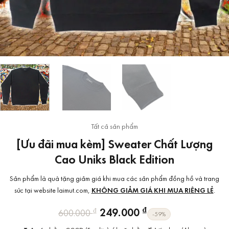
Tất cả sản phẩm
[Ưu đãi mua kèm] Sweater Chất Lượng
Cao Uniks Black Edition
Sản phẩm là quà tặng giảm giá khi mua các sản phẩm đồng hồ và trang
sức tại website laimut.com,
KHÔNG GIẢM GIÁ KHI MUA RIÊNG LẺ
.
Giá
Giá
₫
249.000
₫
600.000
-59%
gốc
hiện