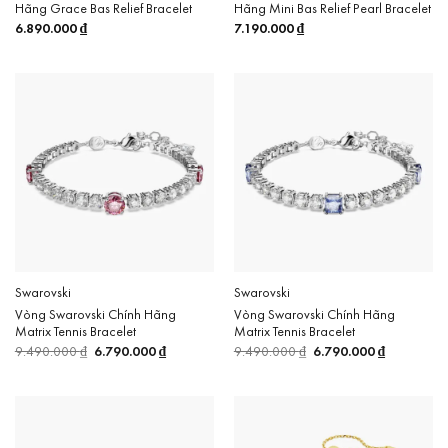
Hãng Grace Bas Relief Bracelet
Hãng Mini Bas Relief Pearl Bracelet
6.890.000
₫
7.190.000
₫
Swarovski
Swarovski
Vòng Swarovski Chính Hãng
Vòng Swarovski Chính Hãng
Matrix Tennis Bracelet
Matrix Tennis Bracelet
9.490.000
₫
Giá
6.790.000
₫
Giá
9.490.000
₫
Giá
6.790.000
₫
Giá
gốc
hiện
gốc
hiện
là:
tại
là:
tại
9.490.000 ₫.
là:
9.490.000 ₫.
là:
6.790.000 ₫.
6.790.000 