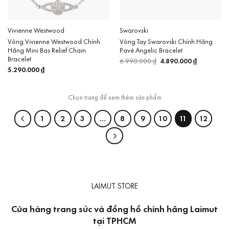
Vivienne Westwood
Swarovski
Vòng Vivienne Westwood Chính
Vòng Tay Swarovski Chính Hãng
Hãng Mini Bas Relief Chain
Pavé Angelic Bracelet
Bracelet
6.990.000
₫
Giá
4.890.000
₫
Giá
gốc
hiện
5.290.000
₫
là:
tại
6.990.000 ₫.
là:
4.890.000 
1
2
3
…
8
9
10
11
12
LAIMUT STORE
Cửa hàng trang sức và đồng hồ chính hãng Laimut
tại TPHCM